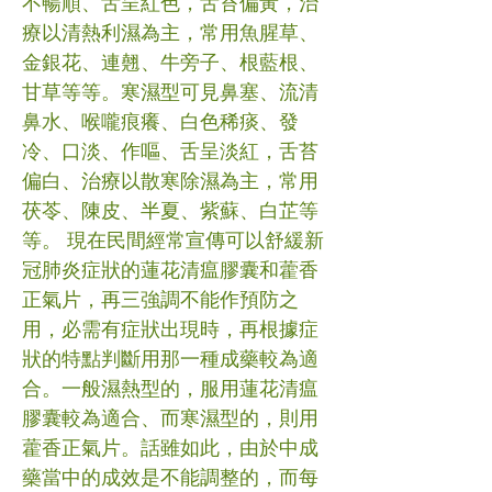
不暢順、舌呈紅色，舌苔偏黃，治
療以清熱利濕為主，常用魚腥草、
金銀花、連翹、牛旁子、根藍根、
甘草等等。寒濕型可見鼻塞、流清
鼻水、喉嚨痕癢、白色稀痰、發
冷、口淡、作嘔、舌呈淡紅，舌苔
偏白、治療以散寒除濕為主，常用
茯苓、陳皮、半夏、紫蘇、白芷等
等。 現在民間經常宣傳可以舒緩新
冠肺炎症狀的蓮花清瘟膠囊和藿香
正氣片，再三強調不能作預防之
用，必需有症狀出現時，再根據症
狀的特點判斷用那一種成藥較為適
合。一般濕熱型的，服用蓮花清瘟
膠囊較為適合、而寒濕型的，則用
藿香正氣片。話雖如此，由於中成
藥當中的成效是不能調整的，而每