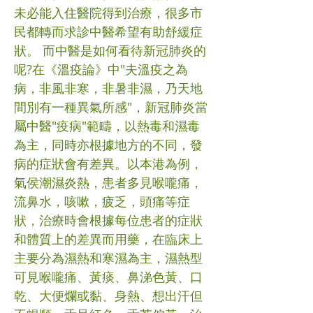
未必能入住醫院得到治療，很多市
民都轉而求診中醫希望有助舒緩症
狀。 而中醫是如何看待新冠肺炎的
呢?在《溫疫論》中"夫溫疫之為
病，非風非寒，非暑非濕，乃天地
間別有一種異氣所感"，新冠肺炎當
屬中醫"疫病"範疇，以熱毒和濕毒
為主，同時亦根據地方的不同，發
病的症狀會有差異。以本港為例，
氣侯潮濕炎熱，患者多見喉嚨痛，
流鼻水，咳嗽，疲乏，頭痛等症
狀，治療時會根據每位患者的症狀
和體質上的差異而用藥，在臨床上
主要分為濕熱和寒濕為主，濕熱型
可見喉嚨痛、黃痰、鼻涕色黃、口
乾、大便爛或黏、身熱、想出汗但