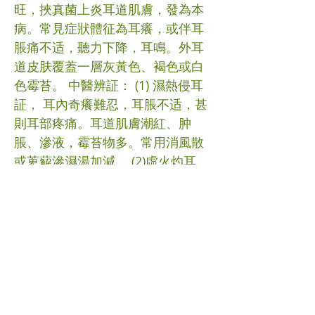
旺，挾真菌上炎耳道肌膚，發為本
病。常見症狀體征為耳癢，或伴耳
脹痛不适，聽力下降，耳鳴。外耳
道皮肤覆蓋一層灰黃色、褐色或白
色霉苔。 中醫辨証： (1) 濕熱侵耳
証， 耳內奇癢難忍，耳脹不适，甚
則耳部疼痛。耳道肌膚潮紅、肿
脹、滲液，霉苔物多。常用消風散
或萆薢滲濕湯加減。 (2)虛火灼耳
証，耳內作癢，耳脹痛不適，病程
纏綿。耳道肌膚潮紅、增厚，分泌
物不多。常用知柏地黃湯加減。 #
外耳道真菌病 #中醫 (文章照片由互
聯網提供) (譽豐中醫診療中心版權
所有, 未經同意, 不得轉載或翻印)