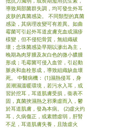
抵抗力減弱，或長期濫用抗生素，
導致局部菌群失調，均可發生外耳
皮肤的真菌感染。 不同類型的真菌
感染，其病理改變可有差異。如曲
霉菌可引起外耳道皮膚充血或濕疹
樣變，但不侵犯骨質，無組織破
壞；念珠菌感染早期以滲出為主，
晚期為肉芽腫及灰白色的微小膿腫
形成；毛霉菌可侵入血管，引起動
脈炎和血栓形成，導致組織缺血壞
死。 中醫病機： (1)濕熱侵耳，身
居潮濕溫暖環境，若污水入耳，或
習於挖耳，耳道肌膚受損，衞表不
固，真菌挾濕熱之邪乘虛而入，鬱
於耳道肌膚，發為本病。 (2)虛火灼
耳，久病傷正，或素體虛弱，肝腎
不足，耳道肌膚失養，且陰虛火