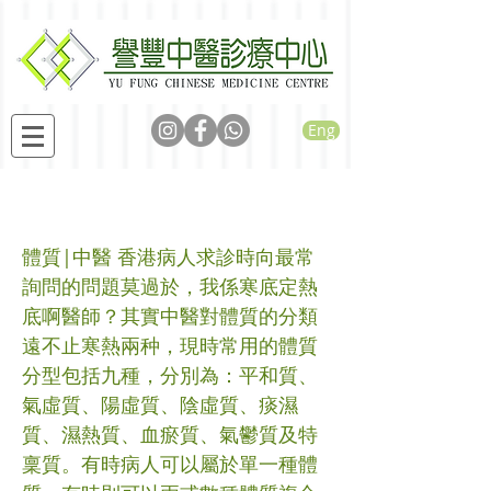
Eng
寒底定熱底？
體質|中醫 香港病人求診時向最常
詢問的問題莫過於，我係寒底定熱
底啊醫師？其實中醫對體質的分類
遠不止寒熱兩种，現時常用的體質
分型包括九種，分別為：平和質、
氣虛質、陽虛質、陰虛質、痰濕
質、濕熱質、血瘀質、氣鬱質及特
稟質。有時病人可以屬於單一種體