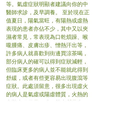
等。氣虛症狀明顯者建議向你的中
醫師求診，及早調養。 至於現在正
值夏日，陽氣當旺，有陽熱或虛熱
表現的患者亦佔不少，其中又以夾
濕者常見，常表現為口乾煩躁、喉
嚨腫痛、皮膚出疹、憎熱汗出等，
許多病人就喜歡到街邊買涼茶喝，
部分病人的確可以得到症狀減輕，
但臨床更多的病人並不能就此得到
舒緩，或者有些更容易出現腹瀉等
症狀。此處須留意，很多出現虛火
的病人是氣虛或陽虛體質，火熱的
症狀表現只是一時，其本質是土不
伏火，即是脾虛氣虛所以包不住
火，所以火才上竄引起症狀，所以
不建議不明就裏飲用過多涼茶，最
好是在中醫師指導下購買茶飲。 #