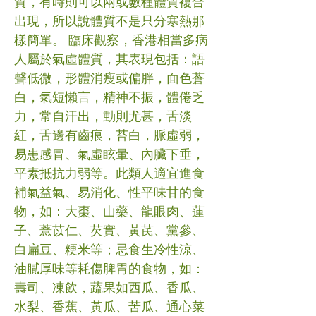
質，有時則可以兩或數種體質複合
出現，所以說體質不是只分寒熱那
樣簡單。 臨床觀察，香港相當多病
人屬於氣虛體質，其表現包括：語
聲低微，形體消瘦或偏胖，面色蒼
白，氣短懶言，精神不振，體倦乏
力，常自汗出，動則尤甚，舌淡
紅，舌邊有齒痕，苔白，脈虛弱，
易患感冒、氣虛眩暈、內臟下垂，
平素抵抗力弱等。此類人適宜進食
補氣益氣、易消化、性平味甘的食
物，如：大棗、山藥、龍眼肉、蓮
子、薏苡仁、芡實、黃芪、黨參、
白扁豆、粳米等；忌食生冷性涼、
油膩厚味等耗傷脾胃的食物，如：
壽司、凍飲，蔬果如西瓜、香瓜、
水梨、香蕉、黃瓜、苦瓜、通心菜