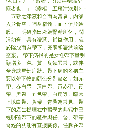
樞.口問》–「液者，所以灌精濡空
竅者也。」《靈樞，五癃津液別》–
「五穀之津液和合而為膏者，內滲
入於骨空，補益腦髓，而下流於陰
股。」明確指出液為腎精所化，潤
滑如膏，具有濡潤、補益作用，流
於陰股而為帶下，充養和濡潤前陰
空竅。 帶下病指的是女性帶下量明
顯增多，色、質、臭氣異常，或伴
全身或局部症狀。帶下病的名稱主
要以帶下物的顏色分別命名，如赤
帶、赤白帶、黃白帶、黃赤帶、青
帶、黑帶、五色帶、白崩等。臨床
下以白帶、黃帶、青帶為常見。帶
下的產生機理在中醫學的典籍中已
經明確帶下的產生與任、督、帶等
奇經的功能有直接關係。任脈在帶