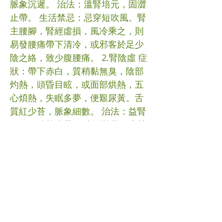
脈象沉遲。 治法：溫腎培元，固澀
止帶。 生活禁忌：忌穿短吹風。腎
主腰腳，腎經虛損，風冷乘之，則
易發腰痛帶下清冷，或邪客於足少
陰之絡，致少腹腰痛。 2.腎陰虛 症
狀：帶下赤白，質稍黏無臭，陰部
灼熱，頭昏目眩，或面部烘熱，五
心煩熱，失眠多夢，便艱尿黃。舌
質紅少苔，脈象細數。 治法：益腎
滋陰，清熱止帶。 生活禁忌：房勞
過度或生活作息不定時會損傷腎精
以致腎陰不足帶下虧損。 (3)濕熱型
症狀：帶下量多，色黃或黃白，質
黏膩，有臭氣，胸悶口膩，納食較
差，或小腹作痛，或帶下色白質黏
如豆腐渣狀，陰癢等，小便黃少。
舌苔黃膩或厚，脈象濡略數。 治