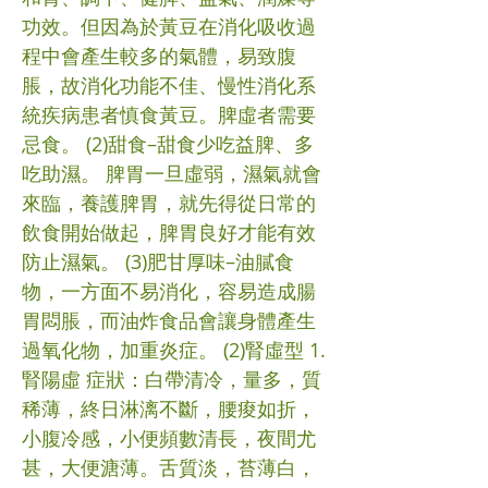
功效。但因為於黃豆在消化吸收過
程中會產生較多的氣體，易致腹
脹，故消化功能不佳、慢性消化系
統疾病患者慎食黃豆。脾虛者需要
忌食。 (2)甜食–甜食少吃益脾、多
吃助濕。 脾胃一旦虛弱，濕氣就會
來臨，養護脾胃，就先得從日常的
飲食開始做起，脾胃良好才能有效
防止濕氣。 (3)肥甘厚味–油膩食
物，一方面不易消化，容易造成腸
胃悶脹，而油炸食品會讓身體產生
過氧化物，加重炎症。 (2)腎虛型 1.
腎陽虛 症狀：白帶清冷，量多，質
稀薄，終日淋漓不斷，腰痠如折，
小腹冷感，小便頻數清長，夜間尤
甚，大便溏薄。舌質淡，苔薄白，