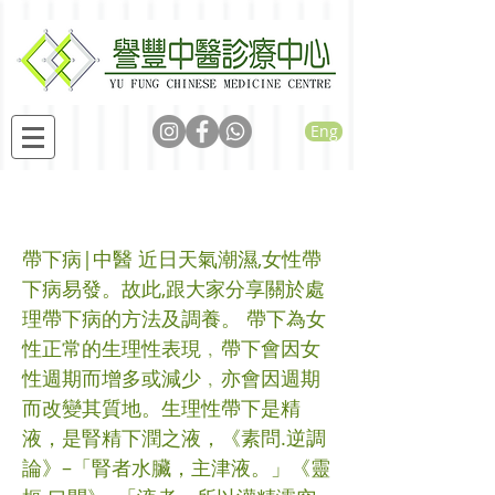
Eng
帶下病飲食及生活調養
帶下病|中醫 近日天氣潮濕,女性帶
下病易發。故此,跟大家分享關於處
理帶下病的方法及調養。 帶下為女
性正常的生理性表現﹐帶下會因女
性週期而增多或減少﹐亦會因週期
而改變其質地。生理性帶下是精
液，是腎精下潤之液，《素問.逆調
論》–「腎者水臟，主津液。」《靈