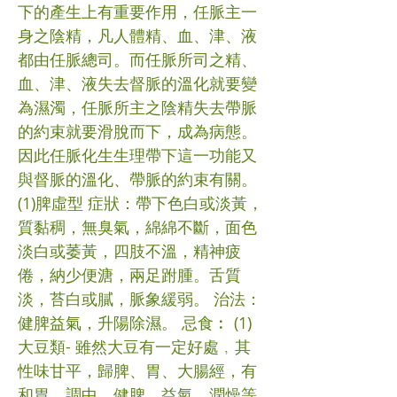
下的產生上有重要作用，任脈主一
身之陰精，凡人體精、血、津、液
都由任脈總司。而任脈所司之精、
血、津、液失去督脈的溫化就要變
為濕濁，任脈所主之陰精失去帶脈
的約束就要滑脫而下，成為病態。
因此任脈化生生理帶下這一功能又
與督脈的溫化、帶脈的約束有關。
(1)脾虛型 症狀：帶下色白或淡黃，
質黏稠，無臭氣，綿綿不斷，面色
淡白或萎黃，四肢不溫，精神疲
倦，納少便溏，兩足跗腫。舌質
淡，苔白或膩，脈象緩弱。 治法：
健脾益氣，升陽除濕。 忌食︰ (1)
大豆類- 雖然大豆有一定好處﹐其
性味甘平，歸脾、胃、大腸經，有
和胃、調中、健脾、益氣、潤燥等