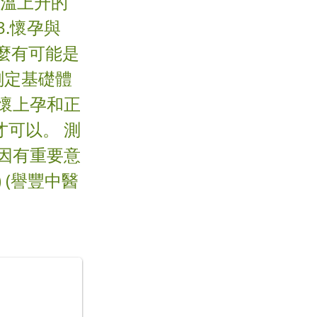
體溫上升的
.懷孕與
那麼有可能是
測定基礎體
懷上孕和正
可以。 測
因有重要意
 (譽豐中醫