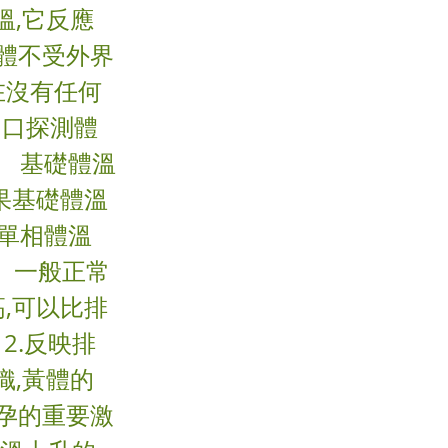
溫,它反應
體不受外界
在沒有任何
用口探測體
。 基礎體溫
如果基礎體溫
是單相體溫
。 一般正常
,可以比排
2.反映排
織,黃體的
孕的重要激