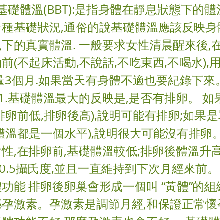
 基礎體溫(BBT):是指身體在靜息狀態下的體
一種基礎狀況,通俗的說基礎體溫應該反映身
下的真實體溫. 一般要求女性清晨醒來後,
前(不起床活動,不說話,不吃東西,不喝水),
量3個月.如果當天有身體不適也要紀錄下來
 1.基礎體溫最大的反映是,是否有排卵。 
排卵前低,排卵後高),說明可能有排卵;如果
體溫都是一個水平),說明很大可能沒有排卵
性,在排卵前,基礎體溫較低;排卵後體溫升高
3-0.5攝氏度,並且一直維持到下次月經來前。 
功能 排卵後卵巢會形成一個叫 “黃體”的組
泌孕激素。孕激素是調節月經,和保證正常懷