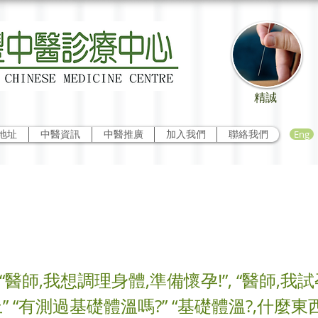
精誠
Eng
地址
中醫資訊
中醫推廣
加入我們
聯絡我們
孕要知基礎體溫
“醫師,我想調理身體,準備懷孕!”, “醫師,我
 “有測過基礎體溫嗎?” “基礎體溫?,什麼東西