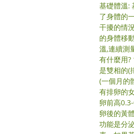
基礎體溫:
了身體的
干擾的情況
的身體移動
溫,連續測
有什麼用?
是雙相的(
(一個月的
有排卵的女
卵前高0.
卵後的黃體
功能是分