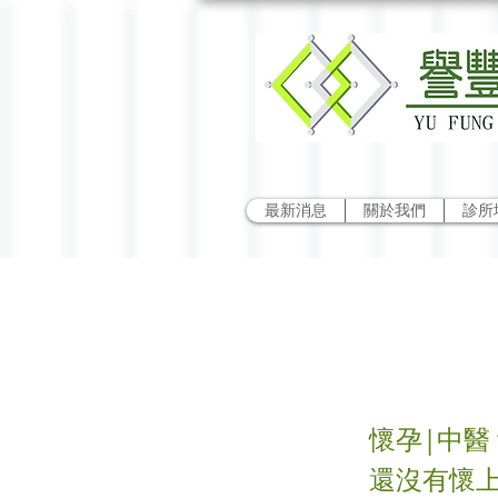
最新消息
關於我們
診所
想懷
懷孕|中醫 
還沒有懷上”