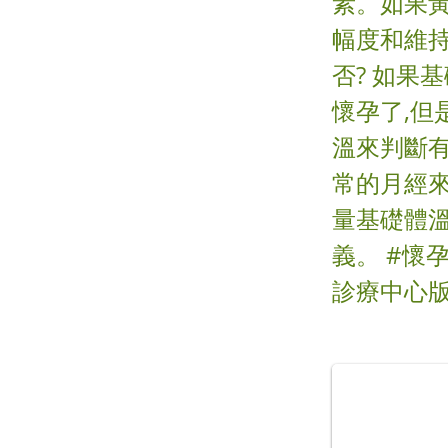
素。如果黃
幅度和維持
否? 如果
懷孕了,但
溫來判斷
常的月經
量基礎體
義。 #懷孕
診療中心版