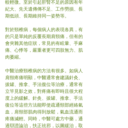
較輕微。至於引起肝腎不足的原因有年
紀大、先天遺傳傳不足、工作勞損、長
期低頭、長期維持同一姿勢等。
對於頸椎病，每個病人的表現各異，有
的只是單純的反覆長期肩頸痛，但有的
會夾雜其他症狀，常見的有眩暈、手麻
痛、心悸等，嚴重者更可四肢無力、肌
肉萎縮。
中醫治療頸椎病的方法有很多。如病人
肩頸疼痛明顯，中醫通常會建議針灸、
拔罐、推拿、手法復位等治療，通常有
立竿見影之效，對疼痛有即時且很大程
度上的緩解。針灸、拔罐、推拿、手法
復位等這些方法能即使疏通頸部經絡氣
血，肩頸部肌肉得到放鬆，氣血流通而
疼痛減輕。同時，中醫可處方中藥，通
過辯證論治，扶正祛邪，以圖緩治，取