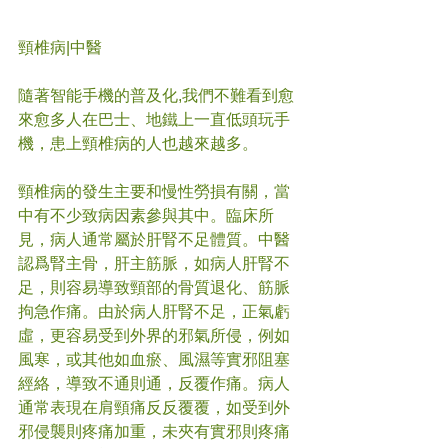
頸椎病|中醫
隨著智能手機的普及化,我們不難看到愈
來愈多人在巴士、地鐵上一直低頭玩手
機，患上頸椎病的人也越來越多。
頸椎病的發生主要和慢性勞損有關，當
中有不少致病因素參與其中。臨床所
見，病人通常屬於肝腎不足體質。中醫
認爲腎主骨，肝主筋脈，如病人肝腎不
足，則容易導致頸部的骨質退化、筋脈
拘急作痛。由於病人肝腎不足，正氣虧
虛，更容易受到外界的邪氣所侵，例如
風寒，或其他如血瘀、風濕等實邪阻塞
經絡，導致不通則通，反覆作痛。病人
通常表現在肩頸痛反反覆覆，如受到外
邪侵襲則疼痛加重，未夾有實邪則疼痛