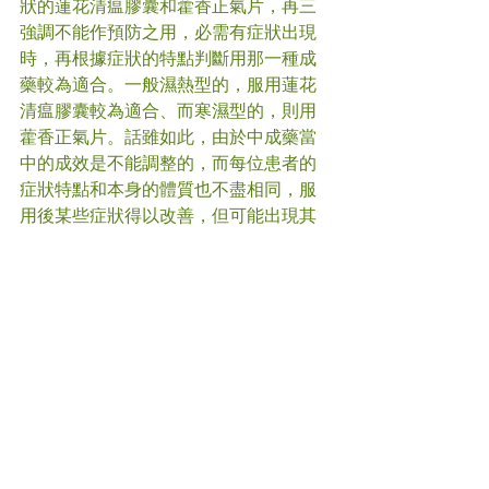
狀的蓮花清瘟膠囊和藿香正氣片，再三
強調不能作預防之用，必需有症狀出現
時，再根據症狀的特點判斷用那一種成
藥較為適合。一般濕熱型的，服用蓮花
清瘟膠囊較為適合、而寒濕型的，則用
藿香正氣片。話雖如此，由於中成藥當
中的成效是不能調整的，而每位患者的
症狀特點和本身的體質也不盡相同，服
用後某些症狀得以改善，但可能出現其
他副作用。因此如不幸確診，建議向合
資格的註冊中醫求診，根據個別的症狀
和體質用藥，才能對症下藥，有效舒緩
新冠肺炎的症狀。
#
新冠肺炎 
#中醫
(文章照片由互聯網提供)  
(譽豐中醫診療中心版權所有, 未經同意, 