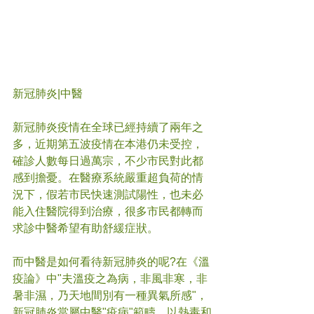
新冠肺炎|中醫
新冠肺炎疫情在全球已經持續了兩年之
多，近期第五波疫情在本港仍未受控，
確診人數每日過萬宗，不少市民對此都
感到擔憂。在醫療系統嚴重超負荷的情
況下，假若市民快速測試陽性，也未必
能入住醫院得到治療，很多市民都轉而
求診中醫希望有助舒緩症狀。
而中醫是如何看待新冠肺炎的呢?在《溫
疫論》中"夫溫疫之為病，非風非寒，非
暑非濕，乃天地間別有一種異氣所感"，
新冠肺炎當屬中醫"疫病"範疇，以熱毒和