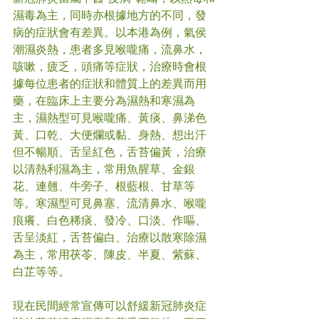
濕毒為主，同時亦根據地方的不同，發
病的症狀會有差異。以本港為例，氣侯
潮濕炎熱，患者多見喉嚨痛，流鼻水，
咳嗽，疲乏，頭痛等症狀，治療時會根
據每位患者的症狀和體質上的差異而用
藥，在臨床上主要分為濕熱和寒濕為
主，濕熱型可見喉嚨痛、黃痰、鼻涕色
黃、口乾、大便爛或黏、身熱、想出汗
但不暢順、舌呈紅色，舌苔偏黃，治療
以清熱利濕為主，常用魚腥草、金銀
花、連翹、牛旁子、根藍根、甘草等
等。寒濕型可見鼻塞、流清鼻水、喉嚨
痕癢、白色稀痰、發冷、口淡、作嘔、
舌呈淡紅，舌苔偏白、治療以散寒除濕
為主，常用茯苓、陳皮、半夏、紫蘇、
白芷等等。
現在民間經常宣傳可以舒緩新冠肺炎症