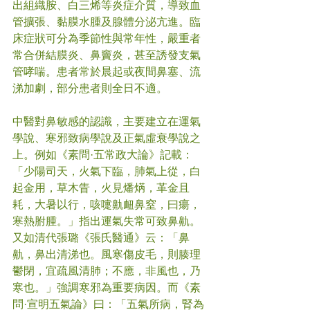
出組織胺、白三烯等炎症介質，導致血
管擴張、黏膜水腫及腺體分泌亢進。臨
床症狀可分為季節性與常年性，嚴重者
常合併結膜炎、鼻竇炎，甚至誘發支氣
管哮喘。患者常於晨起或夜間鼻塞、流
涕加劇，部分患者則全日不適。
中醫對鼻敏感的認識，主要建立在運氣
學說、寒邪致病學說及正氣虛衰學說之
上。例如《素問·五常政大論》記載：
「少陽司天，火氣下臨，肺氣上從，白
起金用，草木眚，火見燔焫，革金且
耗，大暑以行，咳嚏鼽衄鼻窒，曰瘍，
寒熱胕腫。」指出運氣失常可致鼻鼽。
又如清代張璐《張氏醫通》云：「鼻
鼽，鼻出清涕也。風寒傷皮毛，則腠理
鬱閉，宜疏風清肺；不應，非風也，乃
寒也。」強調寒邪為重要病因。而《素
問·宣明五氣論》曰：「五氣所病，腎為