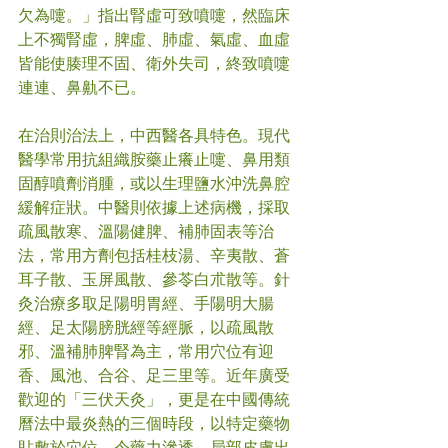
欠為嚏。」指出腎虛可致噴嚏，然臨床
上不獨腎虛，脾虛、肺虛、氣虛、血虛
皆能使腠理不固、衛外失司，終致噴嚏
連連、鼻鼽不已。
在治則治法上，中西醫各具特色。現代
醫學常用抗組織胺藥止癢止嚏、鼻用類
固醇噴劑消腫，或以生理鹽水沖洗鼻腔
緩解症狀。中醫則依據上述病機，採取
疏風散寒、溫陽健脾、補肺固表等治
法，常用方劑包括桂枝湯、辛夷散、蒼
耳子散、玉屏風散、參苓白朮散等。針
灸治療多取足陽明胃經、手陽明大腸
經、足太陽膀胱經等經脈，以疏風散
邪、溫補肺脾腎為主，常用穴位有迎
香、風池、合谷、足三里等。近年廣受
歡迎的「三伏天灸」，更是在中國傳統
曆法中最炎熱的三個時段，以特定藥物
貼敷於穴位，令藥力滲透，局部皮膚出