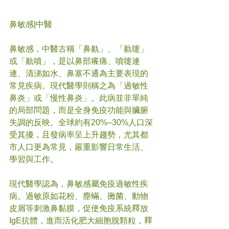
鼻敏感
|中醫
鼻敏感，中醫古稱「鼻鼽」、「鼽嚏」
或「鼽噴」，是以鼻部癢痛、噴嚏連
連、清涕如水、鼻塞不通為主要表現的
常見疾病。現代醫學則稱之為「過敏性
鼻炎」或「慢性鼻炎」。此病並非單純
的局部問題，而是全身免疫功能與臟腑
失調的反映。全球約有20%–30%人口深
受其擾，且發病率呈上升趨勢，尤其都
市人口更為常見，嚴重影響日常生活、
學習與工作。
現代醫學認為，鼻敏感屬免疫過敏性疾
病。過敏原如花粉、塵蟎、黴菌、動物
皮屑等刺激鼻黏膜，促使免疫系統釋放
IgE抗體，進而活化肥大細胞脫顆粒，釋