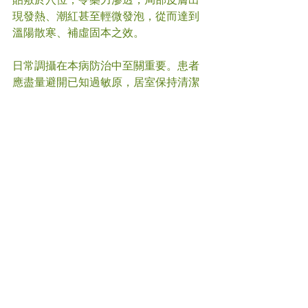
現發熱、潮紅甚至輕微發泡，從而達到
溫陽散寒、補虛固本之效。
日常調攝在本病防治中至關重要。患者
應盡量避開已知過敏原，居室保持清潔
通風，飲食宜清淡，忌食生冷、辛辣、
海鮮及酒類。適度運動如太極拳、八段
錦或慢跑，有助增強肺氣與衛外功能。
此外，規律作息、保持情志舒暢亦不可
忽視，避免熬夜與情緒起伏。
本文僅供參考。鼻敏感成因複雜，治療
需因人而異。若有相關症狀，建議盡早
咨詢合格中醫師，進行個人化診斷與治
療。
#
鼻敏感
#中醫