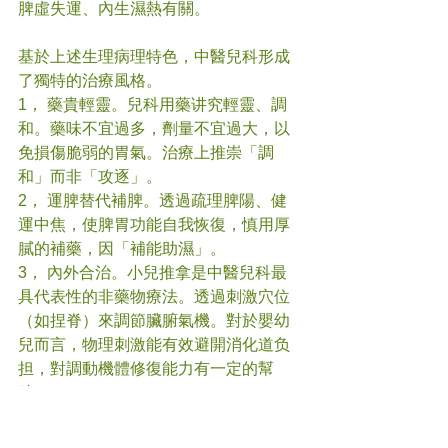
脾虛失運、內生濕熱有關。
基於上述生理病理特色，中醫兒科形成
了獨特的治療風格。
1， 藥貴輕靈。兒科用藥讲究輕靈、調
和。藥味不宜過多，劑量不宜過大，以
免損傷脆弱的胃氣。治療上推崇「調
和」而非「攻逐」。
2， 運脾替代補脾。透過疏理脾陽、健
運中焦，使脾胃功能自我恢復，慎用厚
膩的補藥，因「補能助濕」。
3， 內外合治。小兒推拿是中醫兒科最
具代表性的非藥物療法。透過刺激穴位
（如捏脊）來調節臟腑氣機。對於嬰幼
兒而言，物理刺激能有效避開消化道负
担，對調動機體修復能力有一定的幫
助。
中醫兒科的精髓在於「以平為期」。治