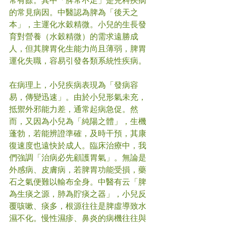
常有餘。其中「脾常不足」是兒科疾病
的常見病因。中醫認為脾為「後天之
本」，主運化水穀精微。小兒的生長發
育對營養（水穀精微）的需求遠勝成
人，但其脾胃化生能力尚且薄弱，脾胃
運化失職，容易引發各類系統性疾病。
在病理上，小兒疾病表現為「發病容
易，傳變迅速」。由於小兒形氣未充，
抵禦外邪能力差，通常起病急促。然
而，又因為小兒為「純陽之體」，生機
蓬勃，若能辨證準確，及時干預，其康
復速度也遠快於成人。臨床治療中，我
們強調「治病必先顧護胃氣」。無論是
外感病、皮膚病，若脾胃功能受損，藥
石之氣便難以輸布全身。中醫有云「脾
為生痰之源，肺為貯痰之器」，小兒反
覆咳嗽、痰多，根源往往是脾虛導致水
濕不化。慢性濕疹、鼻炎的病機往往與