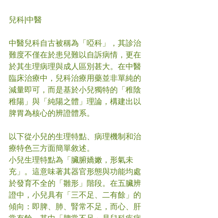
兒科
|中醫
中醫兒科自古被稱為「啞科」，其診治
難度不僅在於患兒難以自訴病情，更在
於其生理病理與成人區別甚大。在中醫
臨床治療中，兒科治療用藥並非單純的
減量即可，而是基於小兒獨特的「稚陰
稚陽」與「純陽之體」理論，構建出以
脾胃為核心的辨證體系。
以下從小兒的生理特點、病理機制和治
療特色三方面簡單敘述。
小兒生理特點為「臟腑嬌嫩，形氣未
充」。這意味著其器官形態與功能均處
於發育不全的「雛形」階段。在五臟辨
證中，小兒具有「三不足、二有餘」的
傾向：即脾、肺、腎常不足，而心、肝