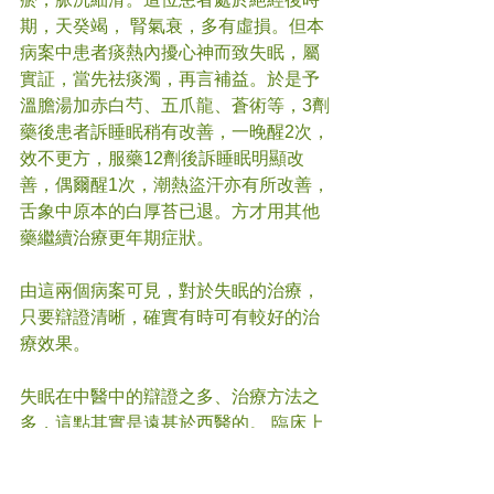
期，天癸竭， 腎氣衰，多有虛損。但本
病案中患者痰熱內擾心神而致失眠，屬
實証，當先祛痰濁，再言補益。於是予
溫膽湯加赤白芍、五爪龍、蒼術等，3劑
藥後患者訴睡眠稍有改善，一晚醒2次，
效不更方，服藥12劑後訴睡眠明顯改
善，偶爾醒1次，潮熱盜汗亦有所改善，
舌象中原本的白厚苔已退。方才用其他
藥繼續治療更年期症狀。
由這兩個病案可見，對於失眠的治療，
只要辯證清晰，確實有時可有較好的治
療效果。
失眠在中醫中的辯證之多、治療方法之
多，這點其實是遠甚於西醫的。 臨床上
很多患者長期服安眠藥亦不能解決失眠
問題，亦有患者長期服安眠藥后日間倦