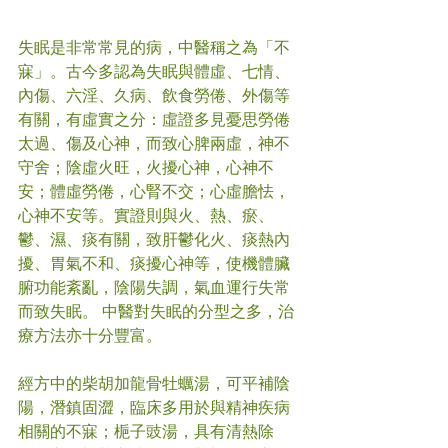
失眠是非常常見的病，中醫稱之為「不
寐」。古今多認為失眠與體虛、七情、
內傷、六淫、久病、飲食勞倦、外傷等
有關，有虛實之分：虛證多見憂思勞倦
太過、傷及心神，而致心脾兩虛，神不
守舍；陰虛火旺，火擾心神，心神不
安；體虛勞倦，心腎不交；心虛膽怯，
心神不安等。實證則與火、熱、瘀、
鬱、濕、痰有關，致肝鬱化火、痰熱內
擾、胃氣不和、痰擾心神等，使機體臟
腑功能紊亂，陰陽失調，氣血運行失常
而致失眠。 中醫對失眠的分型之多，治
療方法亦十分豐富。
經方中的柴胡加龍骨牡蠣湯，可平補陰
陽，潛鎮固澀，臨床多用於與精神疾病
相關的不寐；梔子豉湯，具有清熱除