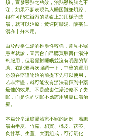
煩，宣發鬱熱之功效，治熱鬱胸膈之不
寐，如果不寐表現為入睡困難並煩躁，
很有可能在辯證的基礎上加用梔子豉
湯，就可以治療；黃連阿膠湯、酸棗仁
湯亦十分常用。
由於酸棗仁湯的推廣性較強，常見不寐
患者就診，直言會自己購買酸棗仁湯沖
劑服用，但發覺對睡眠並沒有明顯的幫
助。在此要再次強調一下，中藥的運用
必須在辯證論治的前提下先可以使用，
若非辯證，就可能沒有辦法發揮到中藥
最佳的效果。不是酸棗仁湯治療不了失
眠，而是你的失眠不應該用酸棗仁湯治
療。
本篇分享溫膽湯治療不寐的病例。溫膽
湯由半夏、竹茹、枳實、橘皮、茯苓、
炙甘草、生薑、大棗組成，可行氣化