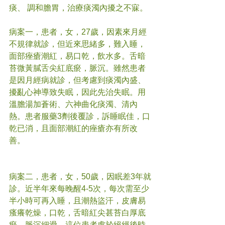
痰、 調和膽胃，治療痰濁內擾之不寐。
病案一，患者，女，27歲，因素來月經
不規律就診，但近來思緒多，難入睡，
面部痤瘡潮紅，易口乾，飲水多。舌暗
苔微黃膩舌尖紅底瘀，脈沉。雖然患者
是因月經病就診，但考慮到痰濁內盛、
擾亂心神導致失眠，因此先治失眠。用
溫膽湯加蒼術、六神曲化痰濁、清內
熱。患者服藥3劑後覆診，訴睡眠佳，口
乾已消，且面部潮紅的痤瘡亦有所改
善。
病案二，患者，女，50歲，因眠差3年就
診。近半年來每晚醒4-5次，每次需至少
半小時可再入睡，且潮熱盜汗，皮膚易
瘙癢乾燥，口乾，舌暗紅尖甚苔白厚底
瘀，脈沉細滑。這位患者處於絕經後時