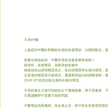
不孕|中醫
上篇提到中醫針對輔助生殖的各個環節，分階段配合，提高
那麼在移植術前，中醫究竟扮演著甚麼角色呢？
助孕前：改善體質，為助孕創造條件
移植術前以調理體質爲主，良好的體質和生殖内環境，是I
定患者的體質和月經情況，通過辨證論治的調整過程，
行IVF-ET提供比較合適的生殖内環境。
不孕的發生大致可歸納於以下幾個因素︰卵子質量差、
主要講解卵子質量方面的問題。
中醫學認為腎藏精，為生殖之本，卵子的生長發育與腎