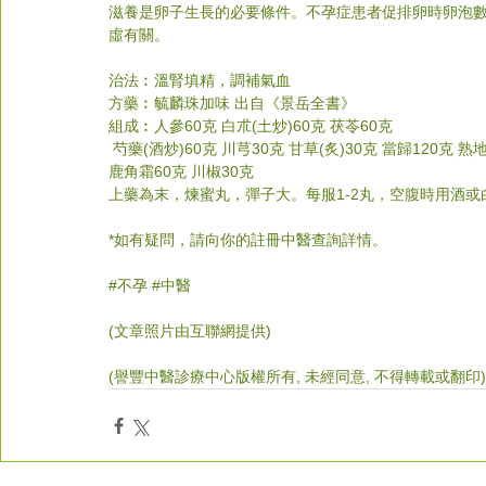
滋養是卵子生長的必要條件。不孕症患者促排卵時卵泡
虛有關。
治法︰溫腎填精，調補氣血
方藥︰毓麟珠加味 出自《景岳全書》
組成︰人參60克 白朮(土炒)60克 茯苓60克
芍藥(酒炒)60克 川芎30克 甘草(炙)30克 當歸120克 熟地
鹿角霜60克 川椒30克
上藥為末，煉蜜丸，彈子大。每服1-2丸，空腹時用酒
*如有疑問，請向你的註冊中醫查詢詳情。
#
不孕 
#中醫
(文章照片由互聯網提供) 
(譽豐中醫診療中心版權所有, 未經同意, 不得轉載或翻印)