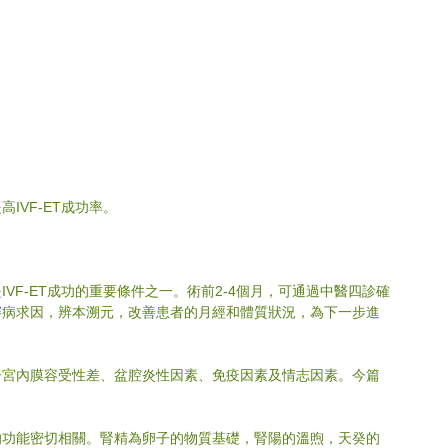
IVF-ET成功率。
VF-ET成功的重要條件之一。術前2-4個月，可通過中醫四診確
審病求因，辨本溯元，改善患者的月經和體質狀況，為下一步進
子宮內膜容受性差、盆腔炎性因素、免疫因素及情志因素。今篇
的功能密切相關。腎精為卵子的物質基礎，腎陽的溫煦，天癸的