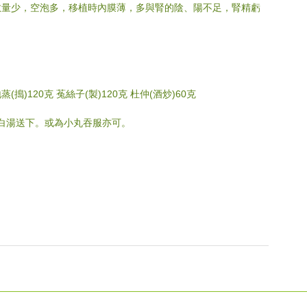
數量少，空泡多，移植時內膜薄，多與腎的陰、陽不足，腎精虧
蒸(搗)120克 菟絲子(製)120克 杜仲(酒炒)60克
或白湯送下。或為小丸吞服亦可。