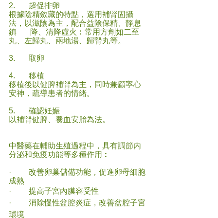
2.       超促排卵
根據陰精斂藏的特點，選用補腎固攝
法，以滋陰為主，配合益陰保精、靜息
鎮       降、清降虛火︰常用方劑如二至
丸、左歸丸、兩地湯、歸腎丸等。
3.       取卵
4.       移植
移植後以健脾補腎為主，同時兼顧寧心
安神，疏導患者的情緒。
5.       確認妊娠
以補腎健脾、養血安胎為法。
中醫藥在輔助生殖過程中，具有調節内
分泌和免疫功能等多種作用︰
·         改善卵巢儲備功能，促進卵母細胞
成熟
·         提高子宮內膜容受性
·         消除慢性盆腔炎症，改善盆腔子宮
環境