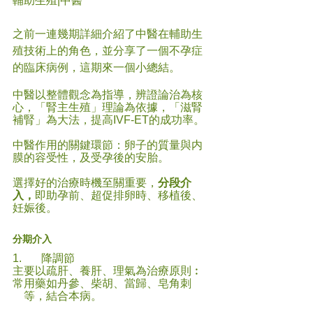
輔助生殖|中醫
之前一連幾期詳細介紹了中醫在輔助生
殖技術上的角色，並分享了一個不孕症
的臨床病例，這期來一個小總結。
中醫以整體觀念為指導，辨證論治為核
心，「腎主生殖」理論為依據，「滋腎
補腎」為大法，提高IVF-ET的成功率。
中醫作用的關鍵環節：卵子的質量與内
膜的容受性，及受孕後的安胎。
選擇好的治療時機至關重要，
分段介
入，
即助孕前、超促排卵時、移植後、
妊娠後。
分期介入
1.       降調節
主要以疏肝、養肝、理氣為治療原則︰
常用藥如丹參、柴胡、當歸、皂角刺       
    等，結合本病。