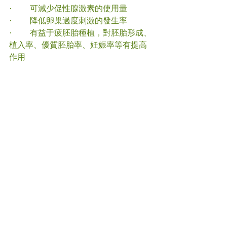
·         可減少促性腺激素的使用量
·         降低卵巢過度刺激的發生率
·         有益于疲胚胎種植，對胚胎形成、
植入率、優質胚胎率、妊娠率等有提高
作用
*如有疑問，請向你的註冊中醫查詢詳
情。
#
輔助生殖 
#中醫
(文章照片由互聯網提供)     
(譽豐中醫診療中心版權所有, 未經同意, 
不得轉載或翻印) 