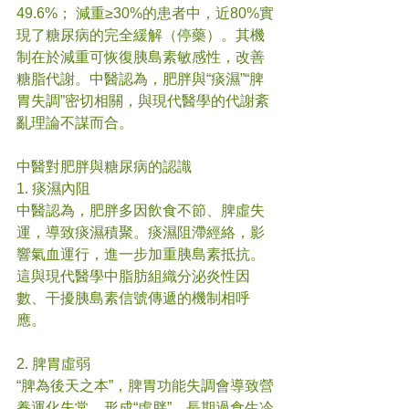
49.6%； 減重≥30%的患者中，近80%實
現了糖尿病的完全緩解（停藥）。其機
制在於減重可恢復胰島素敏感性，改善
糖脂代謝。中醫認為，肥胖與“痰濕”“脾
胃失調”密切相關，與現代醫學的代謝紊
亂理論不謀而合。
中醫對肥胖與糖尿病的認識
1. 痰濕內阻
中醫認為，肥胖多因飲食不節、脾虛失
運，導致痰濕積聚。痰濕阻滯經絡，影
響氣血運行，進一步加重胰島素抵抗。
這與現代醫學中脂肪組織分泌炎性因
數、干擾胰島素信號傳遞的機制相呼
應。
2. 脾胃虛弱
“脾為後天之本”，脾胃功能失調會導致營
養運化失常，形成“虛胖”。長期過食生冷