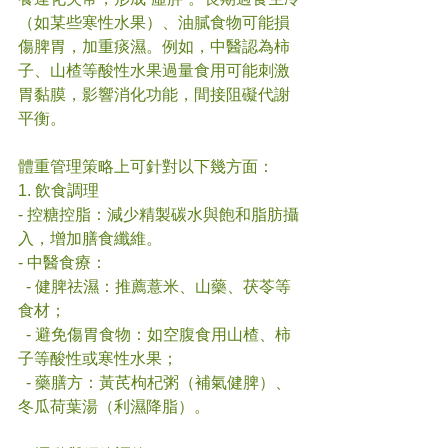
（如某些寒性水果）、油膩食物可能損
傷脾胃，加重痰濕。例如，中醫認為柿
子、山楂等酸性水果過量食用可能刺激
胃黏膜，影響消化功能，間接阻礙代謝
平衡。
體重管理策略上可針對以下幾方面：
1. 飲食調理
- 控糖控脂：減少精製碳水與飽和脂肪攝
入，增加膳食纖維。  
- 中醫食療：  
  - 健脾祛濕：推薦薏米、山藥、茯苓等
食材；  
  - 避免傷胃食物：如空腹食用山楂、柿
子等酸性或寒性水果；  
  - 藥膳方：黃芪枸杞粥（補氣健脾）、
冬瓜荷葉湯（利濕降脂）。