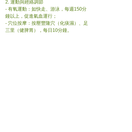
2. 運動與經絡調節
- 有氧運動：如快走、游泳，每週150分
鐘以上，促進氣血運行；  
- 穴位按摩：按壓豐隆穴（化痰濕）、足
三里（健脾胃），每日10分鐘。
3. 中藥與針灸干預
- 經典方劑：  
  - 二陳湯（化痰燥濕）；  
  - 參苓白術散（健脾利濕）。  
- 針灸療法：通過刺激中脘、天樞等穴位
調節胃腸功能，抑制食欲，促進代謝。
糖尿病與肥胖的管理需要多維度干預。
現代研究證實了減重的核心作用，而中
醫通過整體調理、改善體質，為患者提
供了更溫和持久的解決方案。
#
糖尿病
#中醫