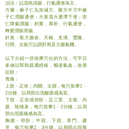
治法：以瀉熱清腸，行氣通便為主。
方藥：麻子仁丸加減方。藥方中方中麻
子仁潤腸通便；大黃瀉火通滯下便；杏
仁降氣潤腸；枳實，厚朴、行氣通便，
蜂蜜潤燥滑腸。
針灸：取大腸俞、天樞、支溝、豐隆、
行間、太衝穴以調肝胃及大腸氣機。
以下介紹一些按摩穴位的方法，可平日
多做以幫助疏通經絡，暢達氣血，改善
症狀：
胃痛：
上肢﹣正坐；內關、太淵，每穴按摩1﹣
2分鐘，以局部出現酸脹感為宜。
下肢﹣正坐或仰卧；足三里、太衝、內
庭、陰陵泉，每穴按摩1﹣2分鐘，以局
部出現脹痛感為宜。
胸腹﹣仰卧；中脘、下脘、章門、建
里，每穴按摩2﹣3分鐘，以局部出現脹