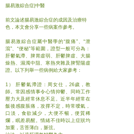
腸易激綜合症|中醫
前文論述腸易激綜合症的成因及治療特
色，本文會分享一些病案作參考。
腸易激綜合症屬中醫學的“腹痛”、“泄
瀉”、“便秘”等範圍，證型一般可分為：
肝鬱氣滯、脾胃虛弱、肝鬱脾虛、大腸
燥熱、濕濁中阻、寒熱夾雜及脾腎陽虛
證。以下列舉一些病例給大家參考：
1） 肝鬱氣滯證：周女仕，26歲，教
師。常因感情事令心情抑鬱、同時工作
壓力大及經常休息不足。近半年經常在
飯後感腹脹痛，攻撑不定，時常噯氣，
口淡，食欲減少，大便不暢，便質稀
爛，眠差易醒。情緒不佳時以上症狀均
加重，舌苔薄白，脈弦。