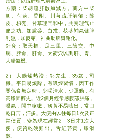
治法：以疏肝理气解鬱為主。
方藥：柴胡疏肝散加減方。藥方中柴
胡、芍药、香附、川芎疏肝解郁；陈
皮、枳壳、甘草理气和中，共奏理气止
痛之功。加黨參、白朮、茯苓補氣健脾
利濕，加麥芽、神曲助脾胃運化。
針灸：取天樞、足三里、三陰交、中
脘、脾俞、肝俞、太衝穴以調肝、胃、
大腸氣機。
2） 大腸燥熱證：郭先生，35歲，司
機。平日易煩躁，有吸煙習慣，因工作
關係食無定時，少喝清水，少運動，有
高膽固醇史。近2個月經常感腹部脹痛，
噯氣，間中咳嗽，痰黃不易咳出，常口
乾口苦，汗多。大便由以往每日1次及正
常便質，變為現在經常2﹣3日才1次大
便，便質乾硬難出。舌紅苔黃，脈滑
數。