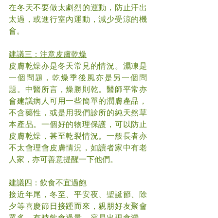
在冬天不要做太劇烈的運動，防止汗出
太過，或進行室內運動，減少受涼的機
會。
建議三：注意皮膚乾燥
皮膚乾燥亦是冬天常見的情況。濕凍是
一個問題，乾燥季後風亦是另一個問
題。中醫所言，燥勝則乾。醫師平常亦
會建議病人可用一些簡單的潤膚產品，
不含藥性，或是用我們診所的純天然草
本產品。一個好的物理保護，可以防止
皮膚乾燥，甚至乾裂情況。一般長者亦
不太會理會皮膚情況，如讀者家中有老
人家，亦可善意提醒一下他們。
建議四：飲食不宜過飽
接近年尾，冬至、平安夜、聖誕節、除
夕等喜慶節日接踵而來，親朋好友聚會
眾多，有時飲食過量，容易出現食滯。