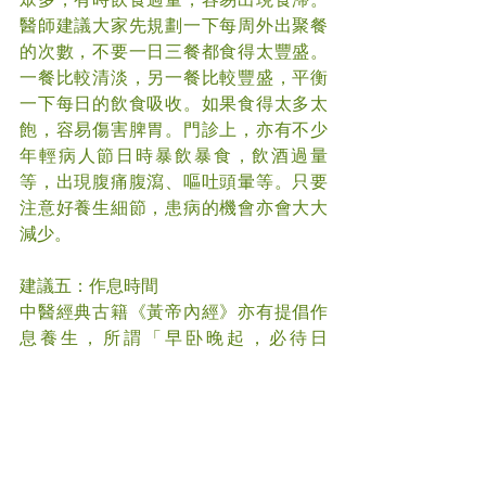
醫師建議大家先規劃一下每周外出聚餐
的次數，不要一日三餐都食得太豐盛。
一餐比較清淡，另一餐比較豐盛，平衡
一下每日的飲食吸收。如果食得太多太
飽，容易傷害脾胃。門診上，亦有不少
年輕病人節日時暴飲暴食，飲酒過量
等，出現腹痛腹瀉、嘔吐頭暈等。只要
注意好養生細節，患病的機會亦會大大
減少。
建議五：作息時間
中醫經典古籍《黃帝內經》亦有提倡作
息養生，所謂「早卧晚起，必待日
光」。即是早一點上床睡覺，晚一點起
床工作。順應四時節氣，冬天是封藏季
節，多睡一點，減少對陽氣的消耗。現
今社會，很多人都超時工作，即使下班
亦要照顧小孩。早睡對大家而言，都是