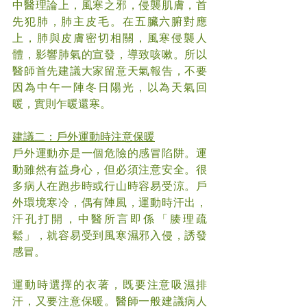
中醫理論上，風寒之邪，侵襲肌膚，首
先犯肺，肺主皮毛。在五臟六腑對應
上，肺與皮膚密切相關，風寒侵襲人
體，影響肺氣的宣發，導致咳嗽。所以
醫師首先建議大家留意天氣報告，不要
因為中午一陣冬日陽光，以為天氣回
暖，實則乍暖還寒。
建議二：戶外運動時注意保暖
戶外運動亦是一個危險的感冒陷阱。運
動雖然有益身心，但必須注意安全。很
多病人在跑步時或行山時容易受涼。戶
外環境寒冷，偶有陣風，運動時汗出，
汗孔打開，中醫所言即係「腠理疏
鬆」，就容易受到風寒濕邪入侵，誘發
感冒。
運動時選擇的衣著，既要注意吸濕排
汗，又要注意保暖。醫師一般建議病人