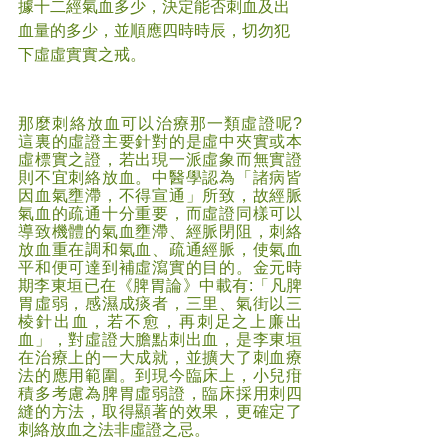
據十二經氣血多少，決定能否刺血及出
血量的多少，並順應四時時辰，切勿犯
下虛虛實實之戒。
那麼刺絡放血可以治療那一類虛證呢? 
這裏的虛證主要針對的是虛中夾實或本
虛標實之證，若出現一派虛象而無實證
則不宜刺絡放血。中醫學認為「諸病皆
因血氣壅滯，不得宣通」所致，故經脈
氣血的疏通十分重要，而虛證同樣可以
導致機體的氣血壅滯、經脈閉阻，刺絡
放血重在調和氣血、疏通經脈，使氣血
平和便可達到補虛瀉實的目的。金元時
期李東垣已在《脾胃論》中載有:「凡脾
胃虛弱，感濕成痰者，三里、氣街以三
棱針出血，若不愈，再刺足之上廉出
血」，對虛證大膽點刺出血，是李東垣
在治療上的一大成就，並擴大了刺血療
法的應用範圍。到現今臨床上，小兒疳
積多考慮為脾胃虛弱證，臨床採用刺四
縫的方法，取得顯著的效果，更確定了
刺絡放血之法非虛證之忌。