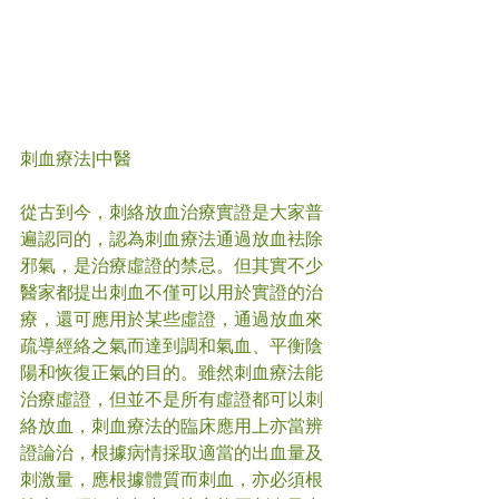
刺血療法|中醫
從古到今，刺絡放血治療實證是大家普
遍認同的，認為刺血療法通過放血袪除
邪氣，是治療虛證的禁忌。但其實不少
醫家都提出刺血不僅可以用於實證的治
療，還可應用於某些虛證，通過放血來
疏導經絡之氣而達到調和氣血、平衡陰
陽和恢復正氣的目的。雖然刺血療法能
治療虛證，但並不是所有虛證都可以刺
絡放血，刺血療法的臨床應用上亦當辨
證論治，根據病情採取適當的出血量及
刺激量，應根據體質而刺血，亦必須根