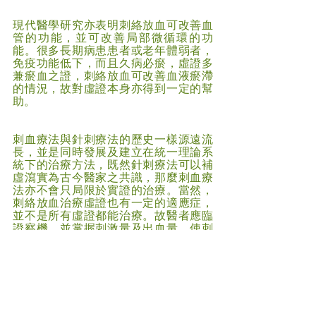
現代醫學研究亦表明刺絡放血可改善血
管的功能，並可改善局部微循環的功
能。很多長期病患患者或老年體弱者，
免疫功能低下，而且久病必瘀，虛證多
兼瘀血之證，刺絡放血可改善血液瘀滯
的情況，故對虛證本身亦得到一定的幫
助。
刺血療法與針刺療法的歷史一樣源遠流
長，並是同時發展及建立在統一理論系
統下的治療方法，既然針刺療法可以補
虛瀉實為古今醫家之共識，那麼刺血療
法亦不會只局限於實證的治療。當然，
刺絡放血治療虛證也有一定的適應症，
並不是所有虛證都能治療。故醫者應臨
證察機，並掌握刺激量及出血量，使刺
血療法在臨床上充分發揮其作用。
#
刺血療法 
#中醫
(文章照片由互聯網提供)     