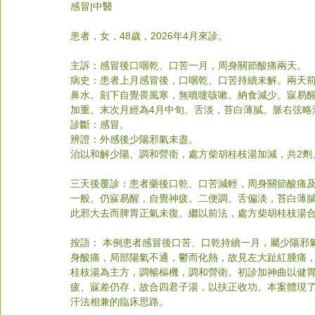
感冒
|中醫
患者，女，48歲，2026年4月來診。
主訴：感冒後口咽乾、口苦一月，周身關節酸痛兩天。
病史：患者上月感冒後，口咽乾、口苦持續未解。兩天
鼻水。刻下自覺畏風寒，無噴嚏咳嗽。納食減少。寐易
加重。末次月經為4月中旬。舌淡，苔白薄膩。脈右弦略
診斷：感冒。
辨證：外感後少陽邪氣未盡。
治以和解少陽、調和營衛，處方柴胡桂枝湯加減，共2劑
三天後覆診：患者藥後口乾、口苦減輕，周身關節酸痛
一般。仍寐易醒，自覺神疲。二便調。舌偏淡，苔白薄
此邪大去而脾胃正氣未復。繼以前法，處方柴胡桂枝湯
按語： 本例患者感冒後口苦、口乾持續一月，屬少陽邪
身酸痛，局部陽氣不通，鬱而化熱，故見左大趾紅腫痛
桂枝湯為主方，調暢樞機，調和營衛。初診加神曲以健
疲、寐差仍存，故合四君子湯，以扶正收功。本案體現
汗法相兼的臨床思路。