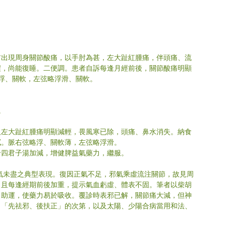
前出現周身關節酸痛，以手肘為甚，左大趾紅腫痛，伴頭痛、流
醒，尚能復睡。二便調。患者自訴每逢月經前後，關節酸痛明顯
浮、關軟，左弦略浮滑、關軟。
。
及左大趾紅腫痛明顯減輕，畏風寒已除，頭痛、鼻水消失。納食
膩。脈右弦略浮、關軟薄，左弦略浮滑。
合四君子湯加減，增健脾益氣藥力，繼服。
氣未盡之典型表現。復因正氣不足，邪氣乘虛流注關節，故見周
，且每逢經期前後加重，提示氣血虧虛、體表不固。筆者以柴胡
胃助運，使藥力易於吸收。覆診時表邪已解，關節痛大減，但神
了「先祛邪、後扶正」的次第，以及太陽、少陽合病當用和法、