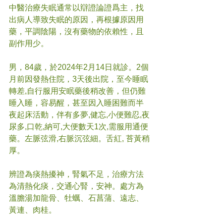
中醫治療失眠通常以辯證論證爲主，找
出病人導致失眠的原因，再根據原因用
藥，平調陰陽，沒有藥物的依賴性，且
副作用少。
男，84歲，於2024年2月14日就診。2個
月前因發熱住院，3天後出院，至今睡眠
轉差,自行服用安眠藥後稍改善，但仍難
睡入睡，容易醒，甚至因入睡困難而半
夜起床活動，伴有多夢,健忘,小便難忍,夜
尿多,口乾,納可,大便數天1次,需服用通便
藥。左脈弦滑,右脈沉弦細。舌紅, 苔黃稍
厚。
辨證為痰熱擾神，腎氣不足，治療方法
為清熱化痰，交通心腎，安神。處方為
溫膽湯加龍骨、牡蠣、石菖蒲、遠志、
黃連、肉桂。