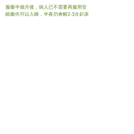
服藥半個月後，病人已不需要再服用安
眠藥也可以入睡，半夜仍會醒2-3次起床
夜尿，但可以馬上再入睡。
#
失眠 
#中醫
(文章照片由互聯網提供)
(譽豐中醫診療中心版權所有, 未經同意, 
不得轉載或翻印)
Comments