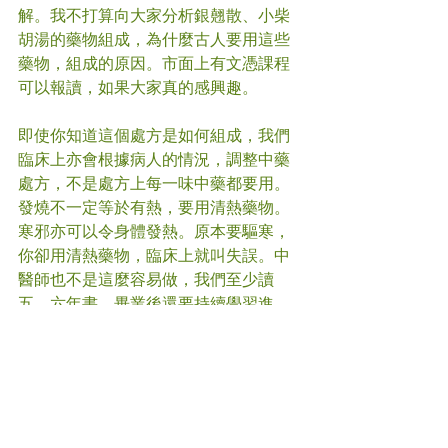
解。我不打算向大家分析銀翹散、小柴
胡湯的藥物組成，為什麼古人要用這些
藥物，組成的原因。市面上有文憑課程
可以報讀，如果大家真的感興趣。
即使你知道這個處方是如何組成，我們
臨床上亦會根據病人的情況，調整中藥
處方，不是處方上每一味中藥都要用。
發燒不一定等於有熱，要用清熱藥物。
寒邪亦可以令身體發熱。原本要驅寒，
你卻用清熱藥物，臨床上就叫失誤。中
醫師也不是這麼容易做，我們至少讀
五、六年書，畢業後還要持續學習進
修。
我個人的意見就比較簡單，有任何不
適，就去求診，不要思考太多，盡快服
藥，及早康復，回復正常生活。