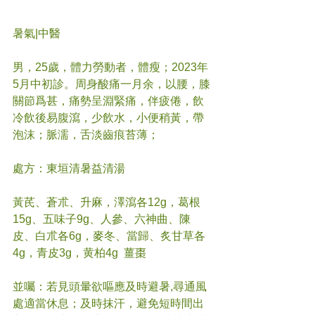
暑氣|中醫
男，25歲，體力勞動者，體瘦；2023年
5月中初診。周身酸痛一月余，以腰，膝
關節爲甚，痛勢呈淵緊痛，伴疲倦，飲
冷飲後易腹瀉，少飲水，小便稍黃，帶
泡沫；脈濡，舌淡齒痕苔薄；
處方：東垣清暑益清湯
黃芪、蒼朮、升麻，澤瀉各12g，葛根
15g、五味子9g、人參、六神曲、陳
皮、白朮各6g，麥冬、當歸、炙甘草各
4g，青皮3g，黄柏4g  薑棗
並囑：若見頭暈欲嘔應及時避暑,尋通風
處適當休息；及時抹汗，避免短時間出