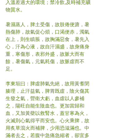
入溫差過大的環境；禁冷飲,及時補充礦
物質水。
暑濕蒸人，脾土受傷，故肢倦便溏，暑
熱傷肺，故氣促心煩，口渴便赤，濁氣
在上，則生瞋脹，故胸滿惡食，暑先入
心，汗為心液，故自汗濕盛，故身痛身
重，寒傷形，表邪外盛，故脈大而有
餘，暑傷氣，元氣耗傷，故脈虛而不
足。
李東垣曰：脾虛肺氣先絕，故用黃耆閉
腠理，止汗益氣，脾胃既虛，陰火傷其
生發之氣，營衛大虧，血虛以人參補
之，陽旺自能生陰血也。更加當歸和
血，又加黃蘗以救腎水，蓋甘寒為火，
火滅則心氣得平而安也。心火乘脾，故
用炙草瀉火而補脾，少用恐滋滿也。中
滿者去之，若腹中急痛急縮者，卻宜多