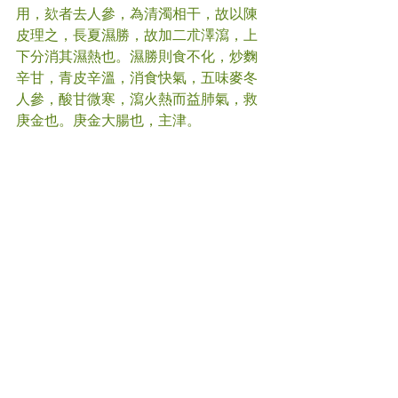
用，欬者去人參，為清濁相干，故以陳
皮理之，長夏濕勝，故加二朮澤瀉，上
下分消其濕熱也。濕勝則食不化，炒麴
辛甘，青皮辛溫，消食快氣，五味麥冬
人參，酸甘微寒，瀉火熱而益肺氣，救
庚金也。庚金大腸也，主津。
若有需要，請及時咨詢您的中醫師。
#
暑氣 
#中醫
(文章照片由互聯網提供)     
(譽豐中醫診療中心版權所有, 未經同意, 
不得轉載或翻印) 