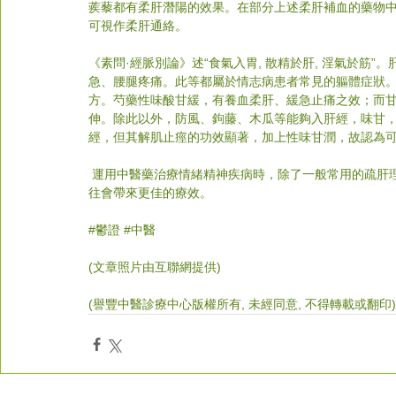
蒺藜都有柔肝潛陽的效果。在部分上述柔肝補血的藥物
可視作柔肝通絡。
《素問·經脈別論》述“食氣入胃, 散精於肝, 淫氣於筋
急、腰腿疼痛。此等都屬於情志病患者常見的軀體症狀。
方。芍藥性味酸甘緩，有養血柔肝、緩急止痛之效；而
伸。除此以外，防風、鉤藤、木瓜等能夠入肝經，味甘
經，但其解肌止痙的功效顯著，加上性味甘潤，故認為
 運用中醫藥治療情緒精神疾病時，除了一般常用的疏肝理氣法以外，需要注意考量使用柔藥以補益肝陰，柔肝止痙，往
往會帶來更佳的療效。
#
鬱證 
#中醫
(文章照片由互聯網提供)
(譽豐中醫診療中心版權所有, 未經同意, 不得轉載或翻印)