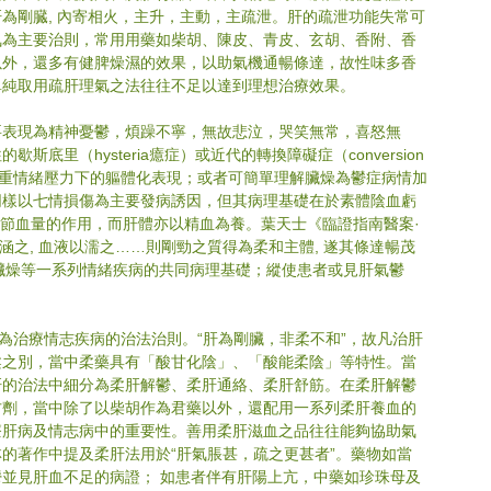
為剛臓, 內寄相火，主升，主動，主疏泄。肝的疏泄功能失常可
氣為主要治則，常用用藥如柴胡、陳皮、青皮、玄胡、香附、香
以外，還多有健脾燥濕的效果，以助氣機通暢條達，故性味多香
單純取用疏肝理氣之法往往不足以達到理想治療效果。
要表現為精神憂鬱，煩躁不寧，無故悲泣，哭笑無常，喜怒無
里（hysteria癔症）或近代的轉換障礙症（conversion 
鬱等嚴重情緒壓力下的軀體化表現；或者可簡單理解臟燥為鬱症病情加
同樣以七情損傷為主要發病誘因，但其病理基礎在於素體陰血虧
調節血量的作用，而肝體亦以精血為養。葉天士《臨證指南醫案·
以涵之, 血液以濡之……則剛勁之質得為柔和主體, 遂其條達暢茂
及臟燥等一系列情緒疾病的共同病理基礎；縱使患者或見肝氣鬱
為治療情志疾病的治法治則。“肝為剛臟，非柔不和”，故凡治肝
柔之別，當中柔藥具有「酸甘化陰」、「酸能柔陰」等特性。當
肝的治法中細分為柔肝解鬱、柔肝通絡、柔肝舒筋。在柔肝解鬱
方劑，當中除了以柴胡作為君藥以外，還配用一系列柔肝養血的
療肝病及情志病中的重要性。善用柔肝滋血之品往往能夠協助氣
的著作中提及柔肝法用於“肝氣脹甚，疏之更甚者”。藥物如當
並見肝血不足的病證； 如患者伴有肝陽上亢，中藥如珍珠母及