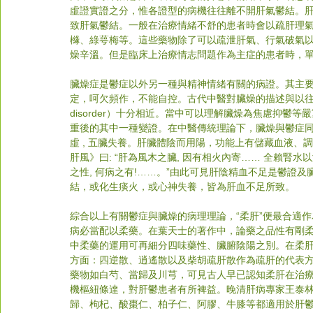
虛證實證之分，惟各證型的病機往往離不開肝氣鬱結。肝
致肝氣鬱結。一般在治療情緒不舒的患者時會以疏肝理
櫞、綠萼梅等。這些藥物除了可以疏泄肝氣、行氣破氣
燥辛溫。但是臨床上治療情志問題作為主症的患者時，
臟燥症是鬱症以外另一種與精神情緒有關的病證。其主
定，呵欠頻作，不能自控。古代中醫對臟燥的描述與以往的歇斯底
disorder）十分相近。當中可以理解臟燥為焦慮抑
重後的其中一種變證。在中醫傳統理論下，臟燥與鬱症
虛 , 五臟失養。肝臟體陰而用陽，功能上有儲藏血液、
肝風》曰: “肝為風木之臟, 因有相火內寄…… 全賴腎水
之性, 何病之有!……。”由此可見肝陰精血不足是鬱證
結，或化生痰火，或心神失養，皆為肝血不足所致。
綜合以上有關鬱症與臟燥的病理理論，“柔肝”便最合適作
病必當配以柔藥。在葉天士的著作中，論藥之品性有剛
中柔藥的運用可再細分四味藥性、臟腑陰陽之別。在柔
方面：四逆散、逍遙散以及柴胡疏肝散作為疏肝的代表
藥物如白芍、當歸及川芎，可見古人早已認知柔肝在治
機樞紐條達，對肝鬱患者有所裨益。晚清肝病專家王泰林
歸、枸杞、酸棗仁、柏子仁、阿膠、牛膝等都適用於肝鬱