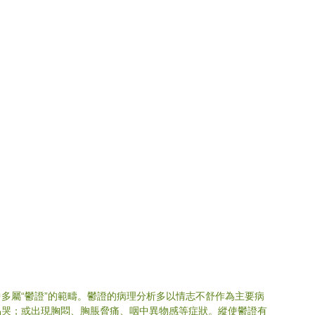
多屬“鬱證”的範疇。鬱證的病理分析多以情志不舒作為主要病
易哭；或出現胸悶、胸脹脅痛、咽中異物感等症狀。縱使鬱證有