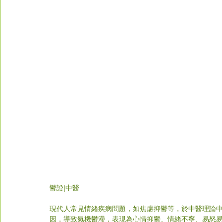
鬱證
|中醫
現代人常見情緒疾病問題，如焦慮抑鬱等，於中醫理論中
因，導致氣機鬱滯，表現為心情抑鬱、情緒不寧、易怒