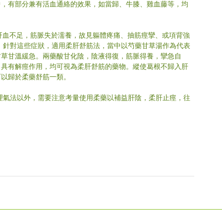
中，有部分兼有活血通絡的效果，如當歸、牛膝、雞血藤等，均
”。肝血不足，筋脈失於濡養，故見軀體疼痛、抽筋痙攣、或項背強
 針對這些症狀，適用柔肝舒筋法，當中以芍藥甘草湯作為代表
甘草甘溫緩急。兩藥酸甘化陰，陰液得復，筋脈得養，攣急自
，具有解痙作用，均可視為柔肝舒筋的藥物。縱使葛根不歸入肝
可以歸於柔藥舒筋一類。