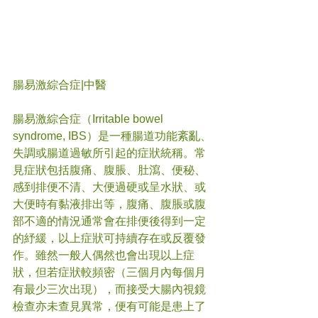
腸易激綜合症
|中醫
腸易激綜合症（Irritable bowel 
syndrome, IBS）是一種腸道功能紊亂、
失調或腸道過敏所引起的症狀統稱。常
見症狀包括腹痛、腹脹、肚瀉、便秘、
感到排便不清、大便過硬或呈水狀、或
大便時有黏液排出等，腹痛、腹脹或腹
部不適的情況通常會在排便後得到一定
的紓緩，以上症狀可持續存在或反覆發
作。雖然一般人偶然也會出現以上症
狀，但若症狀較頻密（三個月內每個月
有最少三次出現），而接受大腸內視鏡
檢查亦未查見異常，便有可能是患上了