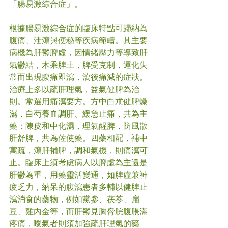
「腸易激綜合症」。
根據腸易激綜合症的臨床特點可歸納為
腹痛、泄瀉與便秘等疾病範疇。其主要
病機為肝鬱脾虛，因情緒壓力等導致肝
氣鬱結，木乘脾土，脾受克制，運化失
常而出現腹痛即瀉，瀉後痛減的症狀。
治療上多以疏肝理氣，益氣健脾為治
則。常選用痛瀉要方。方中白朮健脾燥
濕，白芍養血調肝、緩急止痛，共為主
藥；陳皮和中化濕，理氣醒脾，防風散
肝舒脾，共為佐使藥。四藥相配，補中
寓疏，瀉肝補脾，調和氣機，則痛瀉可
止。臨床上須考慮病人以脾虛為主還是
肝鬱為重，用藥靈活變通，如脾虛兼神
疲乏力，納呆的腹瀉患者多輔以健脾止
瀉消食的藥物，例如黨參、茯苓、扁
豆、雞內金等，而肝鬱見胸脅脘腹脹滿
疼痛，噯氣者則須加強疏肝理氣的藥