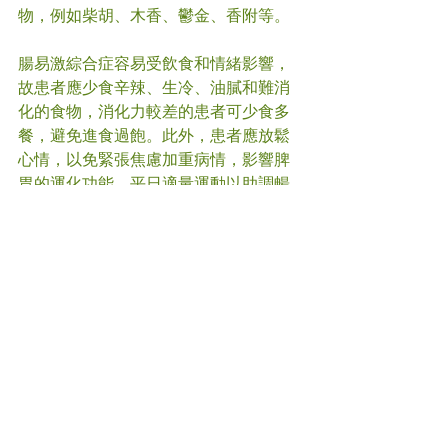
物，例如柴胡、木香、鬱金、香附等。
腸易激綜合症容易受飲食和情緒影響，
故患者應少食辛辣、生冷、油膩和難消
化的食物，消化力較差的患者可少食多
餐，避免進食過飽。此外，患者應放鬆
心情，以免緊張焦慮加重病情，影響脾
胃的運化功能。平日適量運動以助調暢
氣機，改善調節胃腸功能。
#
腸易激綜合症
#中醫
(文章照片由互聯網提供)
(譽豐中醫診療中心版權所有, 未經同意, 
不得轉載或翻印)