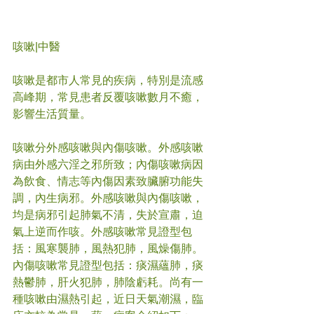
咳嗽
|中醫
咳嗽是都市人常見的疾病，特別是流感
高峰期，常見患者反覆咳嗽數月不癒，
影響生活質量。
咳嗽分外感咳嗽與內傷咳嗽。外感咳嗽
病由外感六淫之邪所致；內傷咳嗽病因
為飲食、情志等內傷因素致臟腑功能失
調，內生病邪。外感咳嗽與內傷咳嗽，
均是病邪引起肺氣不清，失於宣肅，迫
氣上逆而作咳。外感咳嗽常見證型包
括：風寒襲肺，風熱犯肺，風燥傷肺。
內傷咳嗽常見證型包括：痰濕蘊肺，痰
熱鬱肺，肝火犯肺，肺陰虧耗。尚有一
種咳嗽由濕熱引起，近日天氣潮濕，臨