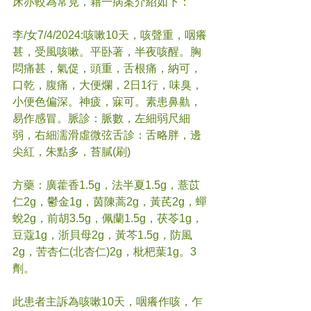
床亦較為常見，藉一病案介紹如下：
李/女7/4/2024:咳嗽10天，咳聲重，咽癢
甚，受風咳嗽。平卧著，半夜咳醒。胸
悶痛甚，氣促，頭重，舌根痛，納可，
口乾，腹痛，大便爛，2日1行，味臭，
小便色偏深。神疲，寐可。素患鼻鼽，
易作感冒。脈診：脈數，左細弱尺細
弱，右細濡滑虛微弦舌診：舌略胖，邊
尖紅，朱點多，苔膩(刷)
方藥：廣藿香1.5g，法半夏1.5g，薏苡
仁2g，鬱金1g，茵陳蒿2g，黃芪2g，蟬
蛻2g，前胡3.5g，佩蘭1.5g，茯苓1g，
豆蔻1g，浙貝母2g，黃芩1.5g，防風
2g，苦杏仁(北杏仁)2g，枇杷葉1g。3
劑。
此患者主訴為咳嗽10天，咽癢作咳，乍