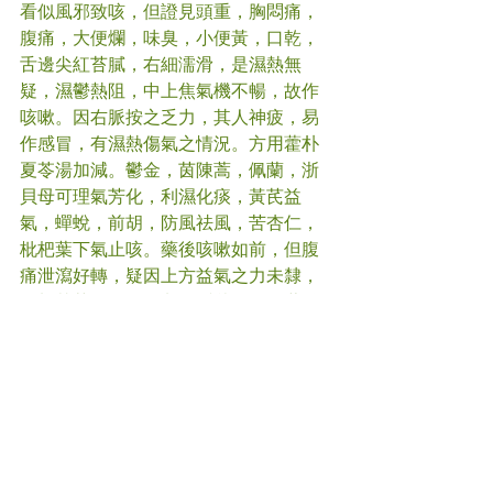
看似風邪致咳，但證見頭重，胸悶痛，
腹痛，大便爛，味臭，小便黃，口乾，
舌邊尖紅苔膩，右細濡滑，是濕熱無
疑，濕鬱熱阻，中上焦氣機不暢，故作
咳嗽。因右脈按之乏力，其人神疲，易
作感冒，有濕熱傷氣之情況。方用藿朴
夏苓湯加減。鬱金，茵陳蒿，佩蘭，浙
貝母可理氣芳化，利濕化痰，黃芪益
氣，蟬蛻，前胡，防風祛風，苦杏仁，
枇杷葉下氣止咳。藥後咳嗽如前，但腹
痛泄瀉好轉，疑因上方益氣之力未隸，
故加黃芪至3g，另加五爪龍1.5g。藥後
夜咳已退，胸悶痛消，守方治之，並囑
其飲食清淡，戒生冷，煎炸，肥膩之
品。
#
咳嗽
#中醫
(文章照片由互聯網提供)