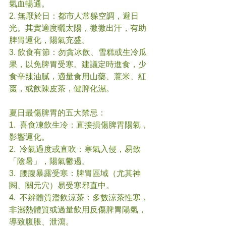
氣血暢通。
2. 無厭於日：都市人常躲空調，避日
光。其實適度曬太陽，微微出汗，有助
脾胃運化，陽氣充盛。
3. 飲食有節：勿貪冰飲、雪糕或生冷瓜
果，以免脾胃受寒。建議定時進食，少
食辛辣油膩，適量食用山藥、薏米、紅
棗，或飲陳皮茶，健脾化濕。
夏日最傷脾胃的五大禁忌：
1.  喜食凍飲生冷：直接損傷脾胃陽氣，
影響運化。
2.  冷氣過度或直吹：寒氣入侵，易致
「陰暑」，陽氣鬱遏。
3.  腰腹暴露受寒：脾胃區域（尤其神
闕、關元穴）易受寒邪直中。
4.  不辨體質濫飲涼茶：多數涼茶性寒，
非濕熱體質或過量飲用反傷脾胃陽氣，
導致腹脹、泄瀉。