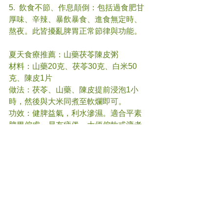
5.  飲食不節、作息顛倒：包括過食肥甘
厚味、辛辣、暴飲暴食、進食無定時、
熬夜。此皆擾亂脾胃正常節律與功能。
夏天食療推薦：山藥茯苓陳皮粥
材料：山藥20克、茯苓30克、白米50
克、陳皮1片
做法：茯苓、山藥、陳皮提前浸泡1小
時，然後與大米同煮至軟爛即可。
功效：健脾益氣，利水滲濕。適合平素
脾胃偏虛、易有疲倦、大便偏軟或溏者
於夏季調理。
祝大家在這個夏季保持脾胃健康，生活
愉快！
#
養生 
#中醫
(文章照片由互聯網提供)