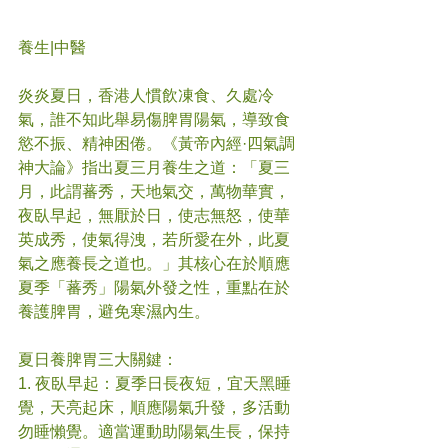
養生|中醫
炎炎夏日，香港人慣飲凍食、久處冷
氣，誰不知此舉易傷脾胃陽氣，導致食
慾不振、精神困倦。《黃帝內經·四氣調
神大論》指出夏三月養生之道：「夏三
月，此謂蕃秀，天地氣交，萬物華實，
夜臥早起，無厭於日，使志無怒，使華
英成秀，使氣得洩，若所愛在外，此夏
氣之應養長之道也。」其核心在於順應
夏季「蕃秀」陽氣外發之性，重點在於
養護脾胃，避免寒濕內生。
夏日養脾胃三大關鍵：
1. 夜臥早起：夏季日長夜短，宜天黑睡
覺，天亮起床，順應陽氣升發，多活動
勿睡懶覺。適當運動助陽氣生長，保持