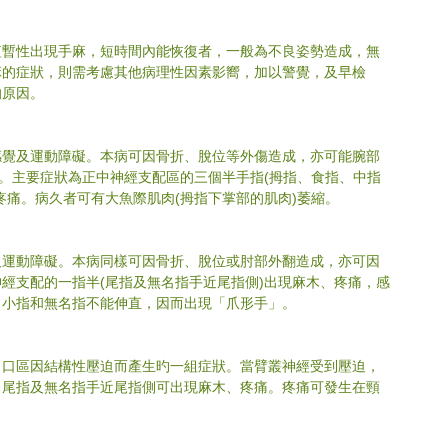
短暫性出現手麻，短時間內能恢復者，一般為不良姿勢造成，無
麻的症狀，則需考慮其他病理性因素影嚮，加以警覺，及早檢
的原因。
感覺及運動障礙。本病可因骨折、脫位等外傷造成，亦可能腕部
成。主要症狀為正中神經支配區的三個半手指(拇指、食指、中指
疼痛。病久者可有大魚際肌肉(拇指下掌部的肌肉)萎縮。
及運動障礙。本病同樣可因骨折、脫位或肘部外翻造成，亦可因
經支配的一指半(尾指及無名指手近尾指側)出現麻木、疼痛，感
，小指和無名指不能伸直，因而出現「爪形手」。
出口區因結構性壓迫而產生旳一組症狀。當臂叢神經受到壓迫，
，尾指及無名指手近尾指側可出現麻木、疼痛。疼痛可發生在頸