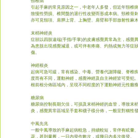
頸椎病
引起手麻的常見原因之一，中老年人多發，但近年頸椎
致慢性勞損、椎間盤的退行性改變而形成本病。頸椎骨
亦可見頸項、肩胛上背、上胸壁、肩臂和手部放射性麻
末梢神經炎
症狀以四肢遠端(手指/手掌)的皮膚感覺異常為主，感
為患肢出現感覺減退，或可伴有疼痛、灼熱或無力等症
傷。
神經根炎
起病可急可緩，常有感染、中毒、營養代謝障礙、脊椎
度而有不同，運動神經，感覺神經及自主神經皆可受犯
根前根分佈區域內，呈現不同程度的下運動神經元性癱
糖尿病
糖尿病控制長期欠佳，可損及末梢神經的血管，導致末
炎，感覺異常區域呈手套和襪子樣分佈，一般呈對稱性
中風先兆
一般中風導致的手麻起病較急，持續較短，常伴有眩暈
花，甚則暈厥，一日內發作數次，或幾日內多次復發。