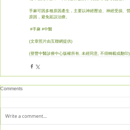
手麻可因多種原因產生，主要以神經壓迫、神經受損、
原因，避免延誤治療。
#
手麻 
#中醫
(文章照片由互聯網提供)  
(譽豐中醫診療中心版權所有, 未經同意, 不得轉載或翻印)
Comments
Write a comment...