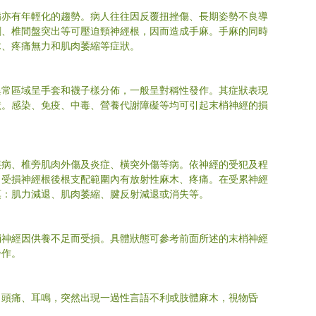
病亦有年輕化的趨勢。病人往往因反覆扭挫傷、長期姿勢不良導
刺、椎間盤突出等可壓迫頸神經根，因而造成手麻。手麻的同時
木、疼痛無力和肌肉萎縮等症狀。
覺異常區域呈手套和襪子樣分佈，一般呈對稱性發作。其症狀表現
狀。感染、免疫、中毒、營養代謝障礙等均可引起末梢神經的損
疾病、椎旁肌肉外傷及炎症、橫突外傷等病。依神經的受犯及程
。受損神經根後根支配範圍內有放射性麻木、疼痛。在受累神經
瘓：肌力減退、肌肉萎縮、腱反射減退或消失等。
梢神經因供養不足而受損。具體狀態可參考前面所述的末梢神經
發作。
、頭痛、耳鳴，突然出現一過性言語不利或肢體麻木，視物昏