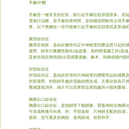
手麻|中醫
手麻是一種常見的症狀，能引起手麻症狀原因眾多。若
需進行治療。若手麻的長時間，並持續或間歇性出現手
查。以下將總括一些可能會引起手麻的症狀表現及形成
腕管綜合症
腕管症候群，是由於腕管內正中神經受到壓迫而引起的
過勞、經常行重覆性動作(如提重、長時間電腦工作)造
及無名指近拇指側)出現感覺過敏、麻木、刺痛或燒灼樣
肘管綜合症
肘管綜合症，是由於肘管內尺神經受到擠壓而起的感覺
肘部過勞、肘部經常處於屈曲狀態造成。主要症狀為尺神
覺減退或消失。病久可出現掌部近尾指處的小肌肉萎縮
胸廓出口綜合征
胸廓出口綜合征，是指銷骨下動靜脈、臂叢神經在胸廓
可造成疼痛可向肩、肘、手部放射，尺神經支配的區域
肩部，也可累及
前胸部、肩周區域、
前臂和手。