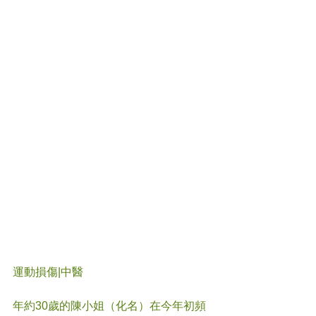
運動損傷
|中醫
年約30歲的陳小姐（化名）在今年初頻