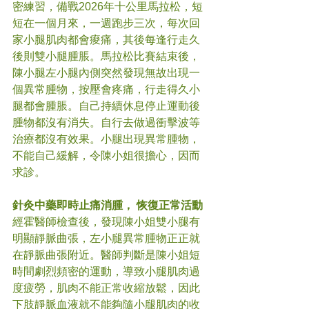
密練習，備戰2026年十公里馬拉松，短
短在一個月來，一週跑步三次，每次回
家小腿肌肉都會痠痛，其後每逢行走久
後則雙小腿腫脹。馬拉松比賽結束後，
陳小腿左小腿內側突然發現無故出現一
個異常腫物，按壓會疼痛，行走得久小
腿都會腫脹。自己持續休息停止運動後
腫物都沒有消失。自行去做過衝擊波等
治療都沒有效果。小腿出現異常腫物，
不能自己緩解，令陳小姐很擔心，因而
求診。
針灸中藥即時止痛消腫， 恢復正常活動
經霍醫師檢查後，發現陳小姐雙小腿有
明顯靜脈曲張，左小腿異常腫物正正就
在靜脈曲張附近。醫師判斷是陳小姐短
時間劇烈頻密的運動，導致小腿肌肉過
度疲勞，肌肉不能正常收縮放鬆，因此
下肢靜脈血液就不能夠隨小腿肌肉的收