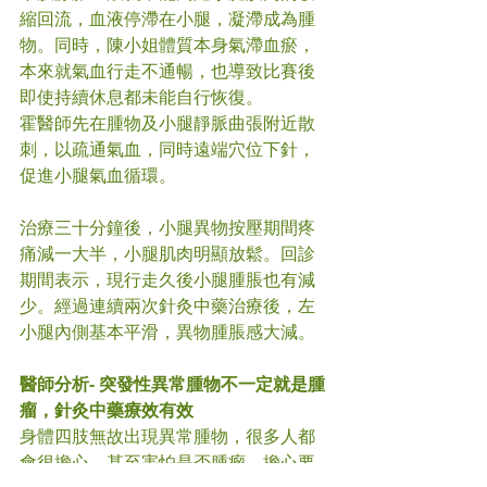
縮回流，血液停滯在小腿，凝滯成為腫
物。同時，陳小姐體質本身氣滯血瘀，
本來就氣血行走不通暢，也導致比賽後
即使持續休息都未能自行恢復。
霍醫師先在腫物及小腿靜脈曲張附近散
刺，以疏通氣血，同時遠端穴位下針，
促進小腿氣血循環。
治療三十分鐘後，小腿異物按壓期間疼
痛減一大半，小腿肌肉明顯放鬆。回診
期間表示，現行走久後小腿腫脹也有減
少。經過連續兩次針灸中藥治療後，左
小腿內側基本平滑，異物腫脹感大減。
醫師分析- 突發性異常腫物不一定就是腫
瘤，針灸中藥療效有效
身體四肢無故出現異常腫物，很多人都
會很擔心，甚至害怕是否腫瘤，擔心要