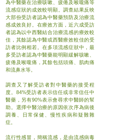
為中醫藥在治療咳嗽、疲倦及喉嚨痛等
流感症狀的成效較明顯。調查結果反映
大部份受訪者認為中醫藥預防及治療流
感成效良好。在療效方面，近六成受訪
者認為以中西醫結合治療流感的療效較
佳，其餘認為中醫或西醫療效較佳的受
訪者比例相若。在多項流感症狀中，最
多受訪者認為中醫藥能明顯緩解咳嗽、
疲倦及喉嚨痛，其餘包括頭痛、肌肉痛
和流鼻水等。
調查又了解受訪者對中醫藥的接受程
度。84%受訪者表示信任或非常信任中
醫藥，另有90%表示會尋求中醫師的幫
助。選擇中醫治療的原因依次序為病後
調養、日常保健、慢性疾病和疑難雜
症。
流行性感冒，簡稱流感，是由流感病毒