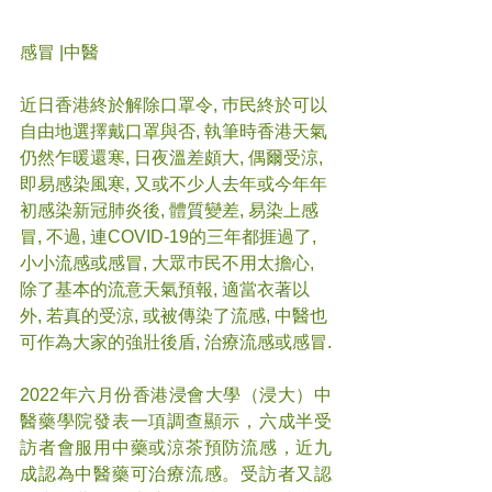
感冒 |中醫
近日香港終於解除口罩令, 巿民終於可以
自由地選擇戴口罩與否, 執筆時香港天氣
仍然乍暖還寒, 日夜溫差頗大, 偶爾受涼, 
即易感染風寒, 又或不少人去年或今年年
初感染新冠肺炎後, 體質變差, 易染上感
冒, 不過, 連COVID-19的三年都捱過了, 
小小流感或感冒, 大眾巿民不用太擔心, 
除了基本的流意天氣預報, 適當衣著以
外, 若真的受涼, 或被傳染了流感, 中醫也
可作為大家的強壯後盾, 治療流感或感冒.
2022年六月份香港浸會大學（浸大）中
醫藥學院發表一項調查顯示，六成半受
訪者會服用中藥或涼茶預防流感，近九
成認為中醫藥可治療流感。受訪者又認