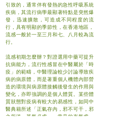
引致的，通常伴有發熱的急性呼吸系統
疾病，其流行病學最顯著特點是突然爆
發，迅速擴散，可造成不同程度的流
行，具有明顯的季節性，在香港地區，
流感一般於一至三月和七、八月較為流
行。
流感初期怎麼辦？對證選用中藥可提升
抗病能力，流行性感冒在中醫屬於「時
疫」的範疇，中醫理論較少討論導致疾
病的病原體，而是著重個人機體內部營
造的環境與病原體接觸後發生的作用與
變化，亦即強調的是個人體質。某些體
質狀態對疫病有較大的易感性，如同中
醫典籍所述「正氣存內，邪不可干，邪
之所湊，其氣必虛」，常見的有氣虛、
血虛、陰虛、陽虛等。
中醫藉由望聞問切四診診察，辨證論