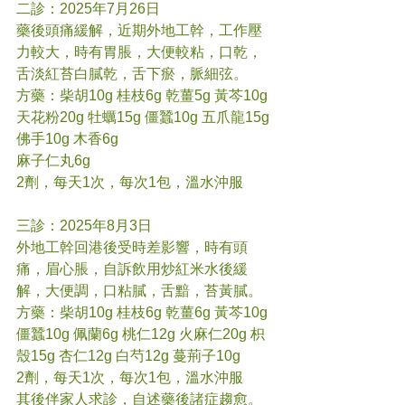
二診：2025年7月26日
藥後頭痛緩解，近期外地工幹，工作壓
力較大，時有胃脹，大便較粘，口乾，
舌淡紅苔白膩乾，舌下瘀，脈細弦。
方藥：柴胡10g 桂枝6g 乾薑5g 黃芩10g 
天花粉20g 牡蠣15g 僵蠶10g 五爪龍15g 
佛手10g 木香6g
麻子仁丸6g
2劑，每天1次，每次1包，溫水沖服
三診：2025年8月3日
外地工幹回港後受時差影響，時有頭
痛，眉心脹，自訴飲用炒紅米水後緩
解，大便調，口粘膩，舌黯，苔黃膩。
方藥：柴胡10g 桂枝6g 乾薑6g 黃芩10g 
僵蠶10g 佩蘭6g 桃仁12g 火麻仁20g 枳
殼15g 杏仁12g 白芍12g 蔓荊子10g
2劑，每天1次，每次1包，溫水沖服
其後伴家人求診，自述藥後諸症趨愈。