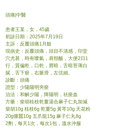
頭痛|中醫
患者王某，女，45歲
初診日期：2025年7月19日
主訴：反覆頭痛1月餘
現病史：反覆頭痛，頭目不清感，印堂
穴尤甚，時有噯氣，肩頸酸，大便2日1
行，質偏乾，口乾，唇暗，舌暗苔薄白
膩，舌下瘀，右脈滑，左弦細。
診斷：頭痛
證型：少陽陽明夾瘀
治法：和解少陽，降陽明，祛瘀血
方藥：柴胡桂枝乾薑湯合麻子仁丸加減
柴胡10g 桂枝6g 乾薑5g 黃芩10g 天花粉
20g僵蠶10g 五爪龍15g 麻子仁丸8g
2劑，每天1次，每次1包，溫水沖服