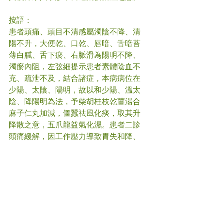
按語：
患者頭痛、頭目不清感屬濁陰不降、清
陽不升，大便乾、口乾、唇暗、舌暗苔
薄白膩、舌下瘀、右脈滑為陽明不降、
濁瘀內阻，左弦細提示患者素體陰血不
充、疏泄不及，結合諸症，本病病位在
少陽、太陰、陽明，故以和少陽、溫太
陰、降陽明為法，予柴胡桂枝乾薑湯合
麻子仁丸加減，僵蠶祛風化痰，取其升
降散之意，五爪龍益氣化濕。患者二診
頭痛緩解，因工作壓力導致胃失和降、
中焦氣滯，故在上方基礎上加木香、佛
手疏肝和胃、牡蠣降陽明。三診患者因
工幹頭痛時有反覆，在原方基礎上加佩
蘭芳香化濕，桃仁化瘀，蔓荊子疏風清
利頭目。