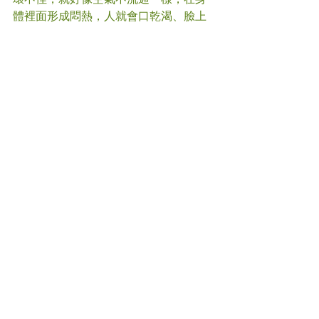
體裡面形成悶熱，人就會口乾渴、臉上
冒痘、甚至影響睡眠。
#
風疹
#暗瘡
#中醫
(文章照片由互聯網提供)
(譽豐中醫診療中心版權所有, 未經同意, 
不得轉載或翻印)
Comments
Write a comment...