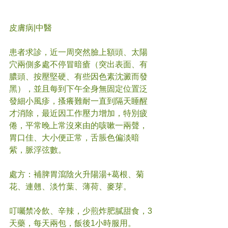
皮膚病|中醫
患者求診，近一周突然臉上額頭、太陽
穴兩側多處不停冒暗瘡（突出表面、有
膿頭、按壓堅硬、有些因色素沈澱而發
黑），並且每到下午全身無固定位置泛
發細小風疹，搔癢難耐一直到隔天睡醒
才消除，最近因工作壓力增加，特別疲
倦，平常晚上常沒來由的咳嗽一兩聲，
胃口佳、大小便正常，舌脹色偏淡暗
紫，脈浮弦數。
處方：補脾胃瀉陰火升陽湯+葛根、菊
花、連翹、淡竹葉、薄荷、麥芽。
叮囑禁冷飲、辛辣，少煎炸肥膩甜食，3
天藥，每天兩包，飯後1小時服用。