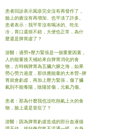
患者回診表示風疹完全沒有再發作了，
臉上的瘡沒有再增加、也平淡了許多。
患者表示：我平常沒有喝冰的、吃生
冷，胃口還很不錯，大便也正常，為什
麼還是脾胃虛了？
游醫：過勞+壓力緊張是一個重要因素，
人的能量後天補給來自脾胃消化的食
物，古時稱脾胃為五臟六腑之海，如果
勞心勞力過度，那供應能量的大本營--脾
胃就會虧虛，再加上壓力緊張，傷了臟
氣則不能養陽，陰陽皆傷，元氣乃傷。
患者：那為什麼我也沒吃熱氣上火的食
物，臉上還是冒痘了？
游醫：因為脾胃虧虛造成的部分血液循
環不佳，就好像空氣不流通一樣，在身