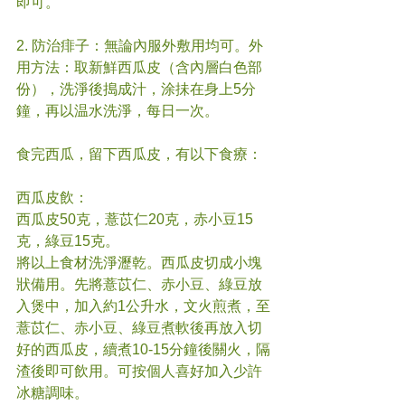
即可。
2. 防治痱子：無論內服外敷用均可。外
用方法：取新鮮西瓜皮（含內層白色部
份），洗淨後搗成汁，涂抺在身上5分
鐘，再以温水洗淨，每日一次。
食完西瓜，留下西瓜皮，有以下食療：
西瓜皮飲：
西瓜皮50克，薏苡仁20克，赤小豆15
克，綠豆15克。
將以上食材洗淨瀝乾。西瓜皮切成小塊
狀備用。先將薏苡仁、赤小豆、綠豆放
入煲中，加入約1公升水，文火煎煮，至
薏苡仁、赤小豆、綠豆煮軟後再放入切
好的西瓜皮，續煮10-15分鐘後關火，隔
渣後即可飲用。可按個人喜好加入少許
冰糖調味。