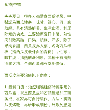
食療|中醫
炎炎夏日，很多人都愛食西瓜消暑。中
醫認為西瓜性寒，味甘。歸心、胃、膀
胱經。具有清熱解暑、生津止渴、利尿
除煩的功效。主要治療夏日中暑、熱性
病引致高熱、口渴、煩躁、汗多。除了
果肉香甜，西瓜皮亦入藥，名為西瓜翠
衣（指西瓜皮最外面的青皮），性寒，
味甘淡，清熱解暑利尿。其種子有清熱
潤腸之功。全個西瓜都有藥用價值。
西瓜皮主要治療以下病症：
1. 緩解口瘡：治療咽喉腫痛時經常用的
西瓜霜，就是西瓜皮和芒硝經過加工而
製成。在家亦可自行製作。方法：將西
瓜皮烤乾，再研磨成細粉，外敷於患處