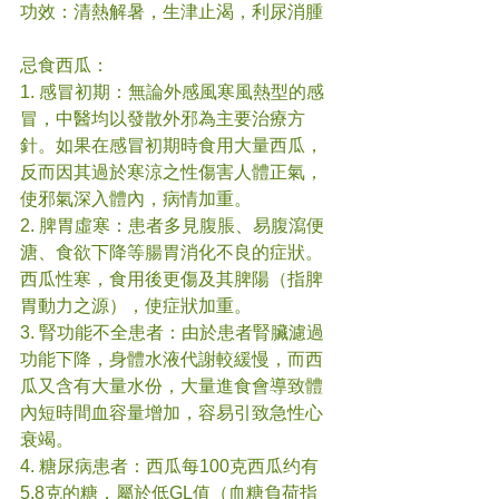
功效：清熱解暑，生津止渴，利尿消腫
忌食西瓜：
1. 感冒初期：無論外感風寒風熱型的感
冒，中醫均以發散外邪為主要治療方
針。如果在感冒初期時食用大量西瓜，
反而因其過於寒涼之性傷害人體正氣，
使邪氣深入體內，病情加重。
2. 脾胃虛寒：患者多見腹脹、易腹瀉便
溏、食欲下降等腸胃消化不良的症狀。
西瓜性寒，食用後更傷及其脾陽（指脾
胃動力之源），使症狀加重。
3. 腎功能不全患者：由於患者腎臟濾過
功能下降，身體水液代謝較緩慢，而西
瓜又含有大量水份，大量進食會導致體
內短時間血容量增加，容易引致急性心
衰竭。
4. 糖尿病患者：西瓜每100克西瓜约有
5.8克的糖，屬於低GL值（血糖負荷指