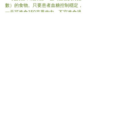
數）的食物。只要患者血糖控制穩定，
一天可進食150克果肉內，不宜進食過
多。
5. 反覆口腔潰瘍患者（陰虛火旺型）：
西瓜雖有清熱之功，服食後潰瘍可見稍
好轉，但其利尿的功效會使身體津液耗
損，虛火上炎，使口腔潰瘍反覆不癒。
6. 女性經期暫時避免食用。
如有任何疑問，請向註冊中醫師查詢。
#
食療 
#西瓜
#中醫
(文章照片由互聯網提供)    
(譽豐中醫診療中心版權所有, 未經同意, 
不得轉載或翻印) 