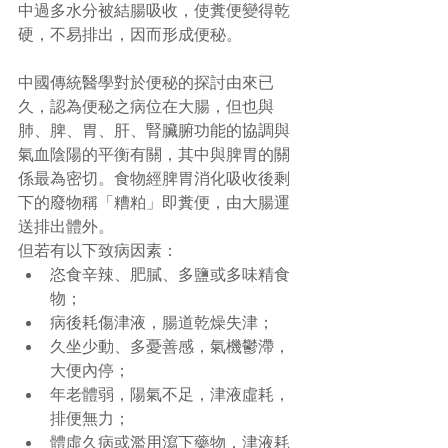
中過多水分被結腸吸收，使糞便變得乾
硬，不易排出，因而形成便秘。 
中國傳統醫學對於便秘的探討由來已
久，認為便秘之病位在大腸，但也與
肺、脾、胃、肝、腎臟腑功能的協調與
氣血陰陽的平衡有關，其中與脾胃的關
係最為密切。食物經脾胃消化吸收後剩
下的廢物稱「糟粕」即糞便，由大腸運
送排出體外。 
但若有以下致病因素：  
恣食辛辣、肥膩、多鹽或多味精食
物；  
病後耗傷津液，腸道乾燥失津；  
久坐少動、多憂善感，氣機鬱滯，
大便內停；  
年老體弱，陽氣不足，津液虛耗，
排便無力；  
體虛久病或濫用瀉下藥物，津液耗