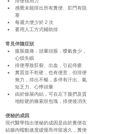
排便很用力  
感覺未能排出所有糞便、肛門有阻
塞  
每週大便少於 2 次  
要用人工方式輔助排  
常見伴隨症狀
腹脹腹痛，頭暈頭脹，噯氣食少，
心煩失眠  
排便導致肛裂、出血，引起痔瘡  
糞質並不乾硬，也有便意，但排便
無力，排出不暢，多伴有汗出、氣
短乏力、心悸頭暈  
由於燥屎內結，可在左下腹捫及質
地較硬的條索狀包塊，排便後消失  
便秘的成因
現代醫學指出便秘的成因是由於糞便在
結腸內蠕動速度緩慢而停留過久，糞便