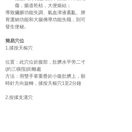
傷，腸道乾枯，大便燥結；  
導致臟腑功能失調、氣血津液紊亂、脾
胃運納功能和大腸傳導功能失職，則可
發生便秘。 
簡易穴位
1.揉按天樞穴 
位置：此穴位於腹部，肚臍水平旁二寸
(約三橫指)距離處 
方法：用雙手掌重疊於小腹肚臍上，順
時針方向旋轉，揉按天樞穴1至2分鐘 
2.按揉支溝穴 
位置：前臂手腕關節背側腕橫紋，小指
直上，向手肘方向三寸(約四橫指)的距
離，在尺橈兩骨之間 