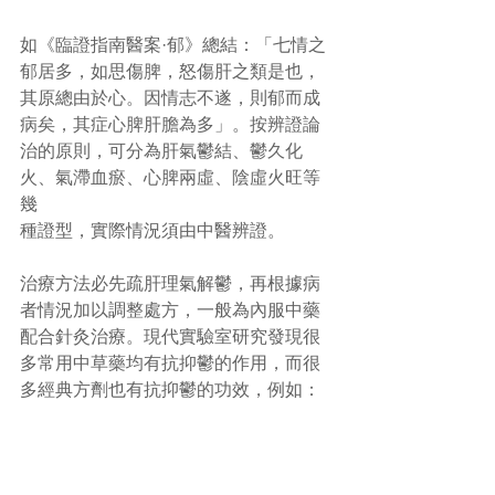
如《臨證指南醫案·郁》總結：「七情之
郁居多，如思傷脾，怒傷肝之類是也，
其原總由於心。因情志不遂，則郁而成
病矣，其症心脾肝膽為多」。按辨證論
治的原則，可分為肝氣鬱結、鬱久化
火、氣滯血瘀、心脾兩虛、陰虛火旺等
幾 
種證型，實際情況須由中醫辨證。 
治療方法必先疏肝理氣解鬱，再根據病
者情況加以調整處方，一般為內服中藥
配合針灸治療。現代實驗室研究發現很
多常用中草藥均有抗抑鬱的作用，而很
多經典方劑也有抗抑鬱的功效，例如：
甘麥大棗湯、半夏厚朴湯、 柴胡加龍骨
牡蠣湯、 百合地黃湯、逍遙散和丹梔逍
遙散等。 