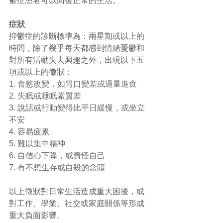
鬱症患者可以回復正常的生活。 
症狀
抑鬱症的診斷標準為：兩星期或以上的
時間，除了幾乎每天都感到情緒憂鬱和
對所有活動失去興趣之外，出現以下五
項或以上的徵狀： 
1. 食慾改變，如胃口變差或過量進食 
2. 失眠或睡眠素質差 
3. 說話或行動變得比平日緩慢，或坐立
不安 
4. 容易疲累 
5. 難以集中精神 
6. 自信心下降，或責怪自己 
7. 有不想生存或自殺的念頭 
以上徵狀對日常生活造成重大困擾，或
對工作、學業、社交或家庭關係等形成
重大負面影響。 