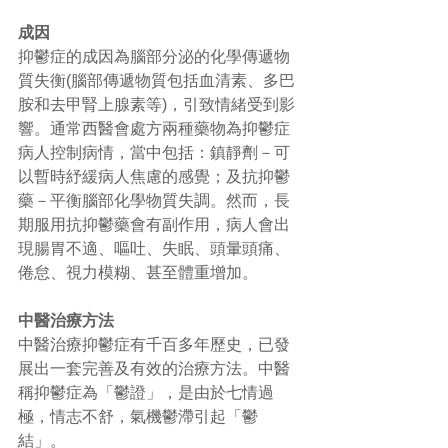
成因
抑鬱症的成因為腦部分泌的化學傳遞物
質失衡(腦部傳遞物質包括血清素、多巴
胺和去甲腎上腺素等)，引致情緒受到影
響。通常西醫會處方兩種藥物為抑鬱症
病人控制病情，當中包括：鎮靜劑－可
以暫時紓緩病人焦慮的感覺；及抗抑鬱
藥－平衡腦部化學物質失調。然而，長
期服用抗抑鬱藥會有副作用，病人會出
現腸胃不適、嘔吐、失眠、頭暈頭痛、
倦怠、視力模糊、甚至體重增加。 
中醫治療方法
中醫治療抑鬱症有千百多年歷史，已發
展出一套完善及有效的治療方法。中醫
稱抑鬱症為「鬱證」，是由於七情過
極，情志不舒，氣機鬱滯引起「鬱
結」。 