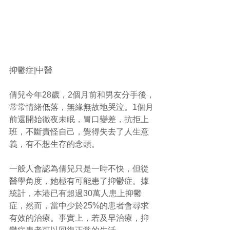
抑鬱症|中醫 
倩兒今年28歲，2個月前和男友分手後，
常常情緒低落，無緣無故地哭泣。1個月
前還開始徹夜未眠，胃口變差，抗拒上
班，不斷責怪自己，覺得失去了人生意
義，有不想生存的念頭。 
一般人會認為倩兒只是一時不快，但從
醫學角度，她極有可能患了抑鬱症。據
統計，本港已有超過30萬人患上抑鬱
症，然而，當中少於25%的患者會尋求
有效的治療。事實上，若及早治療，抑