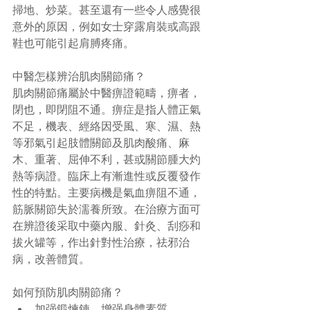
掃地、炒菜。甚至還有一些令人感覺很
意外的原因，例如女士穿露肩裝或高跟
鞋也可能引起肩膊疼痛。 
中醫怎樣辨治肌肉關節痛？ 
肌肉關節痛屬於中醫痹證範疇，痹者，
閉也，即閉阻不通。痹症是指人體正氣
不足，機表、經絡因受風、寒、濕、熱
等邪氣引起肢體關節及肌肉酸痛、麻
木、重著、屈伸不利，甚或關節腫大灼
熱等病證。臨床上有漸進性或反覆發作
性的特點。主要病機是氣血痹阻不通，
筋脈關節失於濡養所致。在治療方面可
在辨證後采取中藥內服、針灸、刮痧和
拔火罐等，作出針對性治療，祛邪治
病，改善體質。 
如何預防肌肉關節痛？  
加强鍛煉錬，增强身體素質  