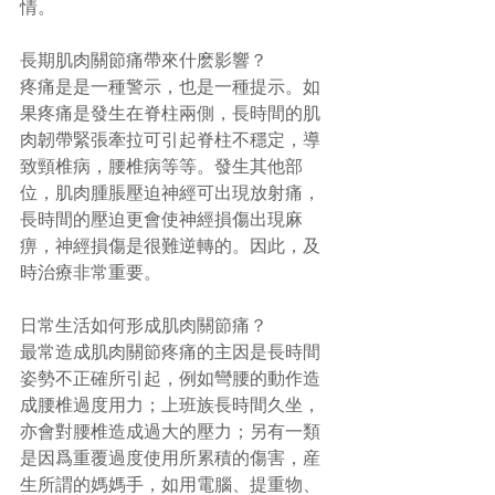
情。 
長期肌肉關節痛帶來什麽影響？ 
疼痛是是一種警示，也是一種提示。如
果疼痛是發生在脊柱兩側，長時間的肌
肉韌帶緊張牽拉可引起脊柱不穩定，導
致頸椎病，腰椎病等等。發生其他部
位，肌肉腫脹壓迫神經可出現放射痛，
長時間的壓迫更會使神經損傷出現麻
痹，神經損傷是很難逆轉的。因此，及
時治療非常重要。 
日常生活如何形成肌肉關節痛？ 
最常造成肌肉關節疼痛的主因是長時間
姿勢不正確所引起，例如彎腰的動作造
成腰椎過度用力；上班族長時間久坐，
亦會對腰椎造成過大的壓力；另有一類
是因爲重覆過度使用所累積的傷害，産
生所謂的媽媽手，如用電腦、提重物、