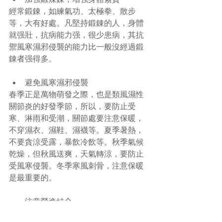
經常鍛錬，如練氣功、太極拳、散步
等，大有好處。凡堅持鍛錬的人，身體
就强壯，抗病能力强，很少患病，其抗
禦風寒濕邪侵襲的能力比一般沒經過鍛
錬者强得多。 
避免風寒濕邪侵襲  
春季正是萬物萌發之際，也是類風濕性
關節炎的好發季節，所以，要防止受
寒、淋雨和受潮，關節處要注意保暖，
不穿濕衣、濕鞋、濕襪等。夏季暑熱，
不要貪涼受露，暴飲冷飲等。秋季氣候
乾燥，但秋風送爽，天氣轉涼，要防止
受風寒侵襲。冬季寒風刺骨，注意保暖
是最重要的。 
注意勞逸結合  
飲食有節、起居有常，勞逸結合是强身