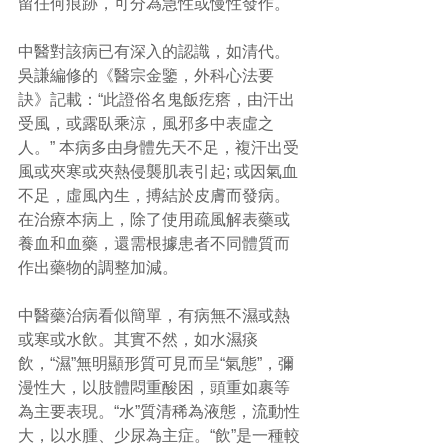
留任何痕跡，可分為急性或慢性發作。 
中醫對該病已有深入的認識，如清代。
吳謙編修的《醫宗金鑒，外科心法要
訣》記載：“此證俗名鬼飯疙瘩，由汗出
受風，或露臥乘涼，風邪多中表虛之
人。” 本病多由身體先天不足，複汗出受
風或夾寒或夾熱侵襲肌表引起; 或因氣血
不足，虛風內生，搏結於皮膚而發病。
在治療本病上，除了使用疏風解表藥或
養血和血藥，還需根據患者不同體質而
作出藥物的調整加減。 
中醫藥治病看似簡單，有病無不濕或熱
或寒或水飲。其實不然，如水濕痰
飲，“濕”無明顯形質可見而呈“氣態”，彌
漫性大，以肢體悶重酸困，頭重如裹等
為主要表現。“水”質清稀為液態，流動性
大，以水腫、少尿為主症。“飲”是一種較