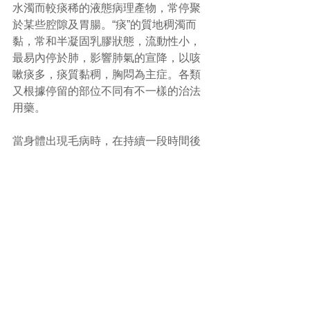
水濁而較痰稀的液態病理產物，常停聚
於某些腔隙及胃腸。“痰”的質地稠濁而
黏，常和半凝固乳膠狀態，流動性小，
最易內停於肺，影響肺氣的宣降，以咳
嗽痰多，痰質黏稠，胸悶為主症。各類
又根據停留的部位不同有不一樣的治法
用藥。 
當身體出現毛病時，在持續一段時間後
症狀未能減輕，甚至加重時，切忌胡亂
購買中成藥，除了會延誤病情外，更會
因誤用藥物後使病情更加複雜，纏綿難
愈，從而使療程加長。 
#皮膚搔癢
#中醫
(文章照片由互聯網提供) 
(譽豐中醫診療中心版權所有, 未經同意, 