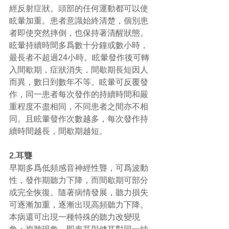
經反射症狀。頭部的任何運動都可以使
眩暈加重。患者意識始終清楚，個別患
者即使突然摔倒，也保持著清醒狀態。 
眩暈持續時間多爲數十分鐘或數小時，
最長者不超過24小時。眩暈發作後可轉
入間歇期，症狀消失，間歇期長短因人
而異，數日到數年不等。眩暈可反覆發
作，同一患者每次發作的持續時間和嚴
重程度不盡相同，不同患者之間亦不相
同。且眩暈發作次數越多，每次發作持
續時間越長，間歇期越短。 
2.耳聾
早期多爲低頻感音神經性聾，可爲波動
性，發作期聽力下降，而間歇期可部分
或完全恢復。隨著病情發展，聽力損失
可逐漸加重，逐漸出現高頻聽力下降。
本病還可出現一種特殊的聽力改變現