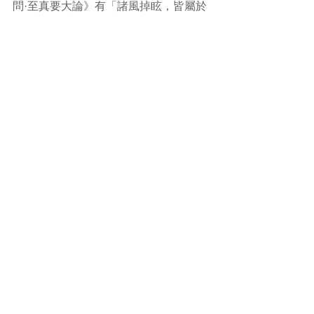
問·至真要大論》有「諸風掉眩，皆屬於
肝」等病因論述。《丹溪心法·頭眩》則
偏主于痰，有「無痰不作眩」的主張，
提出「治痰爲先」的方法。治療上分為
肝陽上亢、肝火上炎、痰濁上蒙、瘀血
阻竅、氣血虧虛、肝腎陰虛等證。 
當發生眩暈時，及早就診，中醫師根據
患者的體質及症狀辨證施治，臨床上每
收良效。 
#耳水不平衡
#中醫
(文章照片由互聯網提供) 
(譽豐中醫診療中心版權所有, 未經同意, 
不得轉載或翻印)​