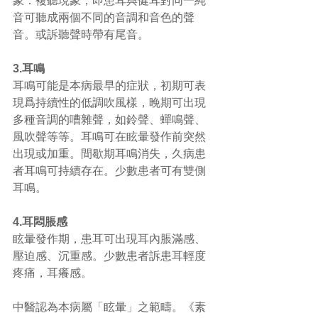
象：複聽現象，即患耳與健耳對同一純
音可聽成兩個不同的音調和音色的聲
音。或訴聽聲時帶有尾音。 
3.耳鳴
耳鳴可能是本病最早的症狀，初期可表
現爲持續性的低調吹風樣，晚期可出現
多種音調的嘈雜聲，如鈴聲、蟬鳴聲、
風吹聲等等。耳鳴可在眩暈發作前突然
出現或加重。間歇期耳鳴消失，久病患
者耳鳴可持續存在。少數患者可有雙側
耳鳴。 
4.耳悶脹感
眩暈發作期，患耳可出現耳內脹滿感、
壓迫感、沉重感。少數患者訴患耳輕度
疼痛，耳癢感。 
中醫認為本病屬「眩暈」之範疇。《素