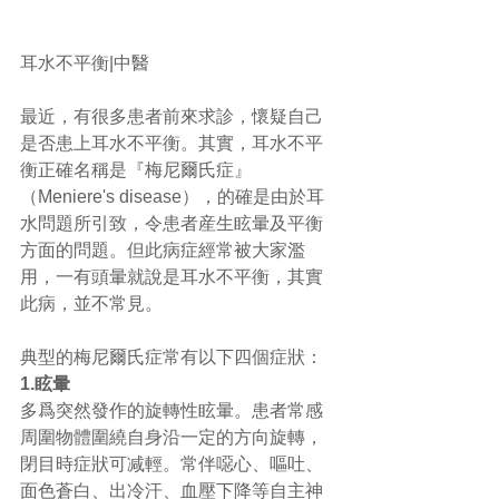
耳水不平衡|中醫 
最近，有很多患者前來求診，懷疑自己
是否患上耳水不平衡。其實，耳水不平
衡正確名稱是『梅尼爾氏症』
（Meniere's disease），的確是由於耳
水問題所引致，令患者産生眩暈及平衡
方面的問題。但此病症經常被大家濫
用，一有頭暈就說是耳水不平衡，其實
此病，並不常見。 
典型的梅尼爾氏症常有以下四個症狀： 
1.眩暈
多爲突然發作的旋轉性眩暈。患者常感
周圍物體圍繞自身沿一定的方向旋轉，
閉目時症狀可减輕。常伴噁心、嘔吐、
面色蒼白、出冷汗、血壓下降等自主神