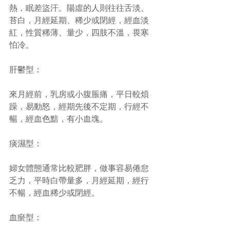
熱，眠差盜汗。陽虛的人則往往舌淡、
苔白，月經延期、稀少或閉經，經血淡
紅，性質稀薄、量少，四肢不溫，畏寒
怕冷。 
肝鬱型：
來月經前，乳房或小腹脹痛，平日較煩
躁，易動怒，經期先後不定期，行經不
暢，經血色黯，有小血塊。 
痰濕型：
婦女體態通常比較肥胖，做事容易倦怠
乏力，平時白帶量多，月經延期，經行
不暢，經血稀少或閉經。 
血瘀型：