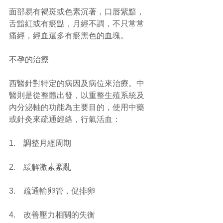
面部易有褐斑或色素沉著，口唇紫黯，
舌黯紅或有瘀點，月經不調，不只常常
痛經，經血還多有瘀黑色的血塊。 
不孕的治療
西醫針對特定的病因及病位來治療。中
醫則是從整體出發，以重整生殖系統及
內分泌軸的功能為主要目的，使用中藥
或針灸來疏通經絡，行氣活血：
1.    調整月經周期
2.    緩解激素紊亂
3.    疏通輸卵管，促排卵
4.    改善壓力相關的失衡