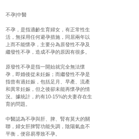
不孕|中醫 
不孕，是指適齡生育婦女，有正常性生
活，無採用任何避孕措施，同居兩年以
上而不能懷孕，主要分為原發性不孕及
繼發性不孕，造成不孕的原因有很多。 
原發性不孕是指一開始就完全無法懷
孕，即婚後從未妊娠；而繼發性不孕是
指曾有過妊娠，包括足月、早產、流產
和異常妊娠，但之後卻未能再懷孕的情
況。據統計，約有10-15%的夫妻存在生
育的問題。 
中醫認為不孕與肝、脾、腎有莫大的關
聯，婦女肝脾腎功能失調，陰陽氣血不
平衡，便容易導致不孕。