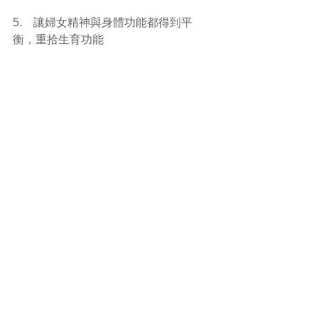
5.    讓婦女精神與身體功能都得到平
衡，重拾生育功能 
成功受孕必須具備的條件：
1.    腎氣盛
2.    肝氣暢
3.    痰濕少
4.    氣血通
5.    胞絡通暢及胞宮寒溫適度 
當然，放鬆心情，最為重要，日常生
活、飲食作息慢慢調節，改善體質，便
能增加懷孕的機會。常常擔憂及緊張只