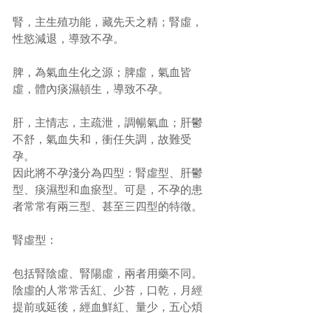
腎，主生殖功能，藏先天之精；腎虛，
性慾減退，導致不孕。
脾，為氣血生化之源；脾虛，氣血皆
虛，體內痰濕頓生，導致不孕。
肝，主情志，主疏泄，調暢氣血；肝鬱
不舒，氣血失和，衝任失調，故難受
孕。 
因此將不孕淺分為四型：腎虛型、肝鬱
型、痰濕型和血瘀型。可是，不孕的患
者常常有兩三型、甚至三四型的特徵。 
腎虛型：
包括腎陰虛、腎陽虛，兩者用藥不同。
陰虛的人常常舌紅、少苔，口乾，月經
提前或延後，經血鮮紅、量少，五心煩