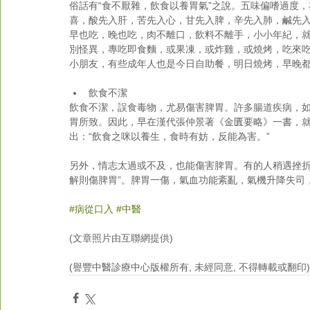
俗話有“食不厭雜，飲食以養胃氣”之說。五味偏嗜過度
喜，酸先入肝，苦先入心，甘先入脾，辛先入肺，鹹先入
早也吃，晚也吃，肉不離口，飲料不離手，小小年紀，
別怪異，專吃即食麵，或果凍，或炸雞，或燒烤，吃來
小朋友，有些成年人也是今日自助餐，明日燒烤，早晚
飲食不潔 
飲食不潔，誤食毒物，尤易傷害脾胃。許多腸道疾病，如“菌
胃所致。因此，早在漢代張仲景著《金匱要略》一書，就專
出：“飲食之咪以養生，食時有妨，反能為害。”
另外，情志太過或不及，也能傷害脾胃。有的人稍遇挫折，
解則傷脾胃”。脾胃一傷，氣血功能紊亂，氣機升降失司
#病從口入
#中醫
(文章照片由互聯網提供)
(譽豐中醫診療中心版權所有, 未經同意, 不得轉載或翻印)