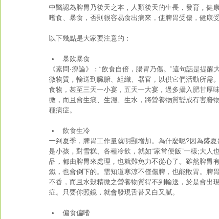
中醫認為脾胃乃後天之本，人類後天的生長，發育，健
嗜食、暴食，否則很容易食出病來，使脾胃受傷，健康受
以下幾點是大家要注意的：
暴飲暴食 
《素問·痹論》：“飲食自倍，腸胃乃傷。”這句話是提
微物質，輸送到臟腑、組織、器官，以供它們活動所需
食物，甚至三天一小宴，五天一大宴，過多攝入肥甘厚
微，而且會生痰、生濕、生水，將營養物質變成有害廢
種病症。
飲食生冷 
一到夏季，脾胃工作量就明顯增加。為什麼呢?因為盛夏
是小孩，對雪糕、各種冷飲，就如“家常便飯”一樣;大人
品，都由脾胃來處理，也就難免力不從心了。雖然脾胃有
鐵，也會倒下的。需知道寒涼不僅傷脾，也能敗胃。脾
不香，而且水穀精微之營養物質得不到輸送，於是會出
症。只要你照鏡，就會發現舌苔又白又膩。
偏食偏嗜 