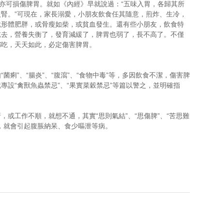
，亦可損傷脾胃。就如《內經》早就說過：“五味入胃，各歸其所
腎。”可現在，家長溺愛，小朋友飲食任其隨意，煎炸、生冷，
就形體肥胖，或骨瘦如柴，或貧血發生。還有些小朋友，飲食特
吃去，營養失衡了，發育減緩了，脾胃也弱了，長不高了。不僅
都吃，天天如此，必定傷害脾胃。
痢”、“腸炎”、“腹瀉”、“食物中毒”等，多因飲食不潔，傷害脾
設“禽獸魚蟲禁忌”、“果實菜穀禁忌”等篇以警之，並明確指
或工作不順，就想不通，其實“思則氣結”、“思傷脾”、“苦思難
，就會引起腹脹納呆、食少嘔泄等病。