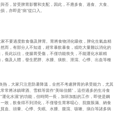
康與否，皆受脾胃影響和支配，因此，不應多食、過食、大食、
損，亦即是“病”從口入。
醒大家不要過度飲食傷及脾胃。胃將食物消化吸收，脾化生氣血精
。然而，有部分人不知道，經常暴飲暴食，或吃大量難以消化的
味，長此以往，使腸胃受傷，不僅功能喪失，不能運化水穀精
物，傷及人體，發生肥胖、水腫、痰飲、泄瀉、心悸、出血等種
炎熱，大家只注意防暑降溫，全然不考慮脾胃的承受能力，尤其
也常常將冰鎮啤酒、雪糕等當作“美味佳餚”，這些過多的生冷食
“運化水濕”的功能，但時間一長，加班加點的工作，即使是鋼
胃一敗，飲食得不到消化，不僅發生胃寒噁心、脘腹脹滿、納食
現貧血、頭暈、心悸、失眠、水腫、腹瀉、咳嗽、痰白等諸多病