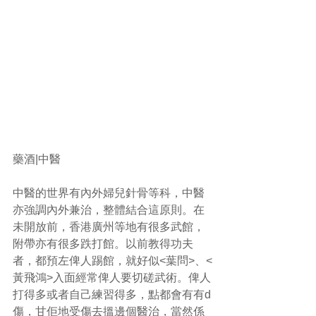
藥酒|中醫
中醫的世界有內外婦兒針骨等科，中醫
亦強調內外兼治，整體結合這原則。在
未開放前，香港廣州等地有很多武館，
附帶亦有很多跌打館。以前教得功夫
者，都預左俾人踢館，就好似<葉問>、<
黃飛鴻>入面經常俾人要切磋武術。俾人
打得多或者自己練習得多，點都會有有d
傷，甘佢地受傷去搵邊個醫治，當然係