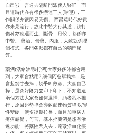
自己啦，吾通去隔離門派俾人醫咩，而
且這時代亦有很多搬運工人(咕哩) ，工
作關係亦很因易受傷。 西醫這時代好貴
亦未見流行，故此中醫大行其道，跌打
傷科亦應運而生。斷骨、甩骹，都係睇
中醫。 藥酒、膏藥、內服，大致就係哩
個模式，各門各派都有自己的獨門秘
笈。
藥酒(活絡油/跌打酒)大家好多時都會用
到，大家會點用? 細個阿爸幫我捽，是
會起勢甘去捽，幾乎叫救命。大個自己
捽，是會好陰力去印下印下，不知道這
兩個方法大家會如何選擇。頭者我不推
行，原因起勢捽會導致黏連物質增多/變
性變硬，使恢復期拉長，而且加重病人
疼痛感覺，何苦。基本捽藥酒是想有滲
透功能，將藥性帶入去，達致活血化瘀