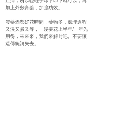
止痛，所以輕輕手印下印下就可以，再
加上外敷膏藥，加強功效。
浸藥酒都好花時間，藥物多，處理過程
又浸又煮又等，一浸要花上半年/一年先
用得，來來來，我們來解封吧。不要讓
這傳統消失去。
p.s. 受傷過程中，不吃辛、 辣、酸、 糯
米、海鮮等食物。
#藥酒
#骨傷
#中醫
(文章照片由互聯網提供)
(譽豐中醫診療中心版權所有, 未經同意, 
不得轉載或翻印)