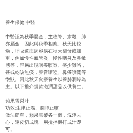
養生保健|中醫
中醫認為秋季屬金，主收降、肅殺，肺
亦屬金，因此與秋季相應。秋天比較
燥，呼吸道疾病容易在秋天翻發或加
重，例如慢性氣管炎、慢性咽炎及鼻敏
感等，容易出現咽癢咳嗽、痰少難咯，
甚或乾咳無痰，聲音嘶啞、鼻癢噴嚏等
徵狀。因此秋天食療養生以養肺潤燥為
主。以下推介幾款滋潤甜品以供養生。
蘋果雪梨汁
功效:生津止渴、潤肺止咳
做法簡單，蘋果雪梨各一個，洗淨去
心，連皮切成塊，用攪拌機打成汁即
可。