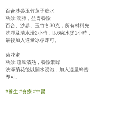
百合沙參玉竹蓮子糖水
功效:潤肺，益胃養陰
百合、沙參、玉竹各30克，所有材料先
洗淨及清水浸2小時，以6碗水煲1小時，
最後加入適量冰糖即可。
菊花蜜
功效:疏風清熱，養陰潤燥
洗淨菊花後以開水浸泡，加入適量蜂蜜
即可。
#養生
#食療
#中醫
(文章照片由互聯網提供)
(譽豐中醫診療中心版權所有, 未經同意, 
不得轉載或翻印)