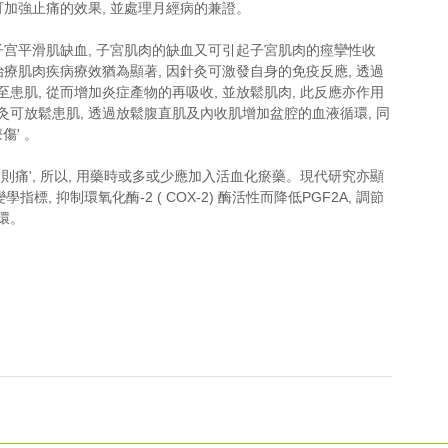
可加強止痛的效果, 並處理月經病的兼證。
致子宫平滑肌缺血, 子宮肌肉的缺血又可引起子宮肌肉的痙攣性收
治療肌肉疾病療效猶為顯著, 因針灸可激發自身的免疫反應, 透過
患肌, 從而增加炎症產物的再吸收, 並放鬆肌肉, 此反應亦作用
灸可放鬆患肌, 透過放鬆腹直肌及內收肌增加盆腔的血液循環, 同
傷' 。
通則痛', 所以, 用藥時或多或少應加入活血化瘀藥。現代研究亦顯
 抑制環氧化酶-2 ( COX-2) 酶活性而降低PGF2A, 調節
環。