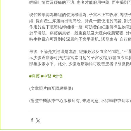
輕嘔吐情度及經痛的不適, 患者才能服用中藥, 而中藥則
現代醫學認為痛經的發病機理為, 子宮不正常收縮, 導
縮, 從而產生疼痛而出現痛经。針灸一般使用於痛證, 對
作用於皮下疏鬆結締組織一層, 可誘發白細胞傳導生物電至
於平滑肌。痛經病患者一般腹直肌及大腿內收肌緊張, 針
時生物電亦可透到較深層的子宮平滑肌, 誘發患者 '自行療
最後, 不論是實證還是虛證, 經痛必涉及血瘀的問題, '不
示少腹逐瘀湯可拮抗縮宫素引起的子宮收縮,影響血液流變學指標,
卵巢激素水平。此外, 少腹逐瘀湯尚可改善患者甲襞微循
#痛經
#中醫
#針灸
(文章照片由互聯網提供)
(譽豐中醫診療中心版權所有, 未經同意, 不得轉載或翻印)