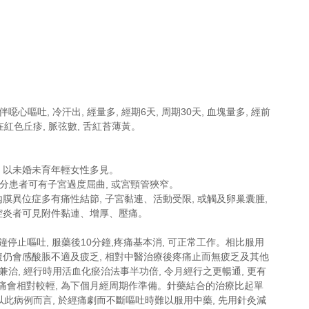
心嘔吐, 冷汗出, 經量多, 經期6天, 周期30天, 血塊量多, 經前
在紅色丘疹, 脈弦數, 舌紅苔薄黃。
, 以未婚未育年輕女性多見。
部分患者可有子宮過度屈曲, 或宮頸管狹窄。
膜異位症多有痛性結節, 子宮黏連、活動受限, 或觸及卵巢囊腫, 
盆腔炎者可見附件黏連、增厚、壓痛。
鐘停止嘔吐, 服藥後10分鐘,疼痛基本消, 可正常工作。相比服用
小腹仍會感酸脹不適及疲乏, 相對中醫治療後疼痛止而無疲乏及其他
本兼治, 經行時用活血化瘀治法事半功倍, 令月經行之更暢通, 更有
痛會相對較輕, 為下個月經周期作準備。針藥結合的治療比起單
此病例而言, 於經痛劇而不斷嘔吐時難以服用中藥, 先用針灸減