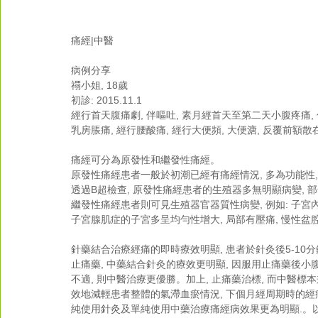
痛經|中醫
病例分享
禤小姐, 18歲
初診: 2015.11.1
經行首天腹痛劇, 伴嘔吐, 素月經首天至第二天小腹疼痛, 伴噁
乳房脹痛, 經行腰酸痛, 經行大便頻, 大便溏, 反覆前額散
痛經可分為原發性和繼發性痛經。
原發性痛經患者一般於初潮已經有痛經情況, 多為功能性
透過B超檢查, 原發性痛經患者的生殖器多無明顯病變, 
繼發性痛經患者則可見生殖器官器質性病變, 例如: 子宮內
子宮腺肌症的子宮多呈均勻性增大, 局部有壓痛, 慢性
針藥結合治療經痛的即時療效明顯, 患者於針灸後5-10分
止痛藥, 中藥結合針灸的療效更明顯, 因服用止痛藥後
不適, 則中醫治療更優勝。加上, 止痛藥治標, 而中醫標
效地減輕患者整體的氣滯血瘀情況, 下個月經周期時的經
純使用針灸及單純使用中藥治療痛經病效果更為明顯.。以