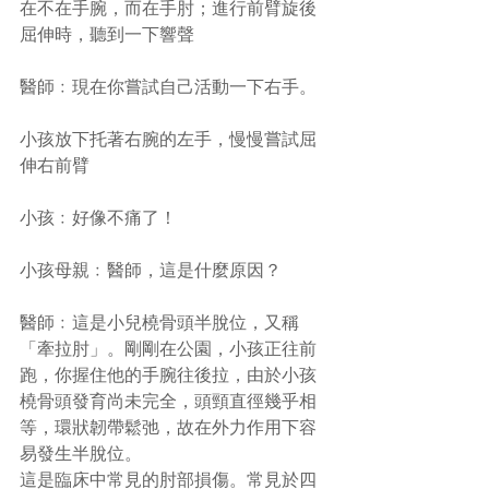
在不在手腕，而在手肘；進行前臂旋後
屈伸時，聽到一下響聲
醫師﹕現在你嘗試自己活動一下右手。
小孩放下托著右腕的左手，慢慢嘗試屈
伸右前臂
小孩﹕好像不痛了！
小孩母親﹕醫師，這是什麼原因？
醫師﹕這是小兒橈骨頭半脫位，又稱
「牽拉肘」。剛剛在公園，小孩正往前
跑，你握住他的手腕往後拉，由於小孩
橈骨頭發育尚未完全，頭頸直徑幾乎相
等，環狀韌帶鬆弛，故在外力作用下容
易發生半脫位。
這是臨床中常見的肘部損傷。常見於四