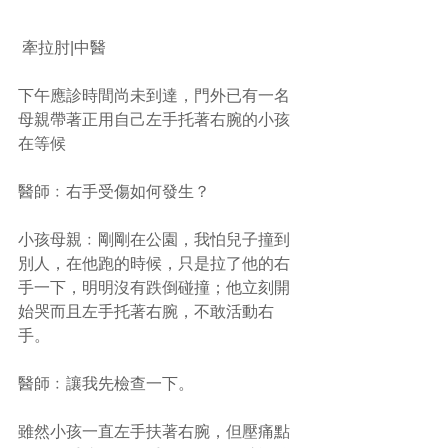
 牽拉肘|中醫
下午應診時間尚未到達，門外已有一名
母親帶著正用自己左手托著右腕的小孩
在等候
醫師﹕右手受傷如何發生？
小孩母親﹕剛剛在公園，我怕兒子撞到
別人，在他跑的時候，只是拉了他的右
手一下，明明沒有跌倒碰撞；他立刻開
始哭而且左手托著右腕，不敢活動右
手。
醫師﹕讓我先檢查一下。
雖然小孩一直左手扶著右腕，但壓痛點