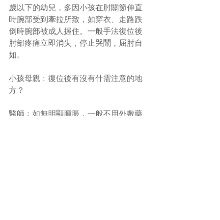
歲以下的幼兒，多因小孩在肘關節伸直
時腕部受到牽拉所致，如穿衣、走路跌
倒時腕部被成人握住。一般手法復位後
肘部疼痛立即消失，停止哭鬧，屈肘自
如。
小孩母親﹕復位後有沒有什需注意的地
方？
醫師﹕如無明顯腫脹，一般不用外敷藥
物，如有需要可用頸腕吊帶懸於屈肘位
2-3天；更重要的是，家長為小孩穿脫衣
服時需多加注意，避免牽拉患肢，以防
屢次發生而形成習慣性脫位。
#牽拉肘
#小兒橈骨頭半脫位
#中醫
(文章照片由互聯網提供)