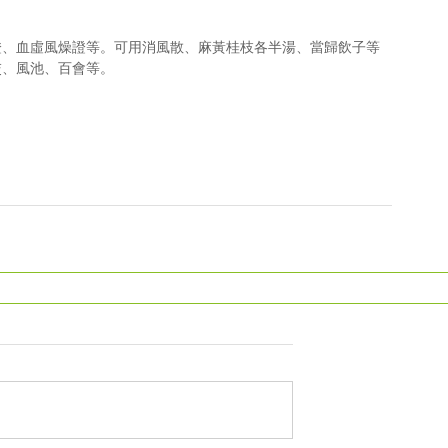
證、血虛風燥證等。可用消風散、麻黃桂枝各半湯、當歸飲子等
交、風池、百會等。