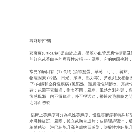
蕁麻疹|中醫
蕁麻疹(urticarial)是由於皮膚、黏膜小血管反應
的紅色或蒼白色的瘙癢性皮損 ---- 風團。它的病因複
常見的病因有: (1) 食物 (魚蝦蟹蛋、草莓、可可、蕃茄、大
物理因素 (冷熱、日光、摩擦、壓力等)、(5)動物及植物
(7) 內臟和全身性疾病 (風濕熱、類風濕性關節炎、
致；或因平素體虛，衞表不固，風寒、風熱之邪外襲，
復感風邪，內不得疏泄，外不得透達，鬱於皮毛肌腠之
之邪而誘發。
 臨床上蕁麻疹可分為急性蕁麻疹、慢性蕁麻疹和特殊類型蕁麻疹。症狀特點為皮膚突然出現瘙癢，隨之出現大小不等的
水腫性紅斑、風團，孤立或融合成片；皮損驟起驟消，反
細菌感染，淋巴細胞升高考慮病毒感染，嗜酸性粒細胞升