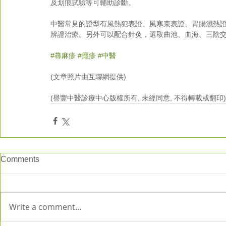
及划痕試驗等可輔助診斷。
中醫常見的證型有風熱犯表證、風寒束表證、胃腸濕熱
辨證治療。另外可以配合針灸，選取曲池、血海、三陰
#蕁麻疹
#癮疹
#中醫
(文章照片由互聯網提供)
(譽豐中醫診療中心版權所有, 未經同意, 不得轉載或翻印)
Comments
Write a comment...