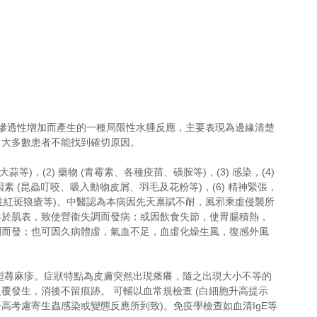
性擴張及滲透性增加而產生的一種局限性水腫反應，主要表現為邊緣清楚
雜，大多數患者不能找到確切原因。
蒜等)，(2) 藥物 (青霉素、各種疫苗、磺胺等)，(3) 感染，(4) 
因素 (昆蟲叮咬、吸入動物皮屑、羽毛及花粉等)，(6) 精神緊張，
系統性紅斑狼瘡等)。中醫認為本病因先天禀賦不耐，風邪乘虛侵襲所
客於肌表，致使營衞失調而發病；或因飲食失節，使胃腸積熱，
間而發；也可因久病體虛，氣血不足，血虛化燥生風，復感外風
覆發生，消後不留痕跡。 可輔以血常規檢查 (白細胞升高提示
高考慮寄生蟲感染或變態反應所到致)。免疫學檢查如血清IgE等