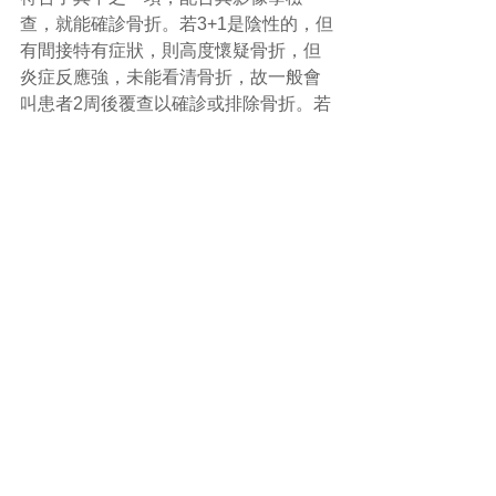
查，就能確診骨折。若3+1是陰性的，但
有間接特有症狀，則高度懷疑骨折，但
炎症反應強，未能看清骨折，故一般會
叫患者2周後覆查以確診或排除骨折。若
影像學檢查（包括X光片、電腦掃瞄及磁
力共震 )均為陰性，則排除骨折。
#骨折
#中醫
(文章照片由互聯網提供)
(譽豐中醫診療中心版權所有, 未經同意, 
不得轉載或翻印)