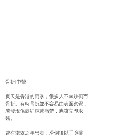
骨折|中醫
夏天是香港的雨季，很多人不幸跌倒而
骨折。有時骨折並不容易由表面察覺， 
若發現傷處紅腫或痛楚，應該立即求
醫。
曾有耄耋之年患者，滑倒後以手腕撐