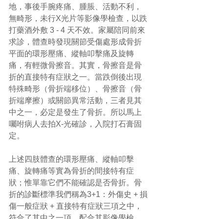
地，事後手腕疼痛、腫脹、活動不利，
無畸形，未行X光片等影像學檢查，以跌
打藥酒外敷 3 - 4 天不效。家屬陪同前來
求診，體查時發現關節受傷處形成骨折
平面的環形壓痛、縱軸叩擊痛及旋轉
痛，有輕微骨擦音。其實，骨擦音是骨
折的直接特有症狀之一。當跌倒後出現
特殊畸形（骨折端移位）、骨擦音（骨
折端摩擦）或關節異常活動，三者見其
中之一，必定是發生了骨折。所以馬上
囑咐病人去拍X-光確診，入院打石膏固
定。
上述四肢體查的環形壓痛、縱軸叩擊
痛、旋轉痛等實為骨折的間接特有症
狀；惟單靠它們不能確認是否骨折。骨
折的診斷標準我們稱為3+1：外傷史 + 損
傷一般症狀 + 直接特有症狀三項之中，
符合了其中之一項，配合其影像學檢