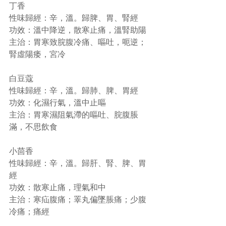
丁香
性味歸經：辛，溫。歸脾、胃、腎經
功效：溫中降逆，散寒止痛，溫腎助陽
主治：胃寒致脘腹冷痛、嘔吐，呃逆；
腎虛陽痿，宮冷
白豆蔻
性味歸經：辛，溫。歸肺、脾、胃經
功效：化濕行氣，溫中止嘔
主治：胃寒濕阻氣滯的嘔吐、脘腹脹
滿，不思飲食
小茴香
性味歸經：辛，溫。歸肝、腎、脾、胃
經
功效：散寒止痛，理氣和中
主治：寒疝腹痛；睪丸偏墜脹痛；少腹
冷痛；痛經