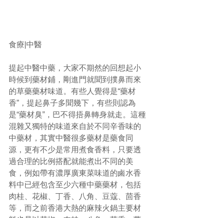
食療|中醫
提起中醫中藥，大家不期然的回想起小
時候到藥材鋪，剛進門就聞到撲鼻而來
的草藥藥材味道。有些人覺得是“藥材
香”，提起鼻子多聞幾下，有些則認為
是“藥材臭”，巴不得捂鼻轉身就走。這種
混雜又獨特的味道來自於不同辛香味的
中藥材，其實中醫很多藥材是藥食同
源，更有不少是常用煮食香料，只要透
過合理的比例搭配就能煮出不同的美
食，例如帶有濃厚廣東菜味道的鹵水香
料中已經包含至少六種中藥藥材，包括
肉桂、花椒、丁香、八角、豆蔻、茴香
等，而之前香港大熱的麻辣火鍋主要材