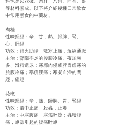
料也是以花椒、肉桂、八角、茴香、薑
等材料煮成。以下將介紹幾種日常飲食
中常用煮食的中藥材。
肉桂
性味歸經：辛、甘，熱。歸脾、腎、
心、肝經
功效：補火助陽，散寒止痛，溫經通脈
主治：腎陽不足的腰膝冷痛、夜尿頻
多、滑精遺尿；寒邪內侵或脾胃虛寒的
脘腹冷痛；寒痹腰痛；寒凝血滯的閉
經，痛經
花椒
性味歸經：辛，熱。歸脾、胃、腎經
功效：溫中止痛，殺蟲，止癢
主治：中寒腹痛；寒濕吐瀉；蟲積腹
痛，蛔蟲引起的腹痛吐蛔