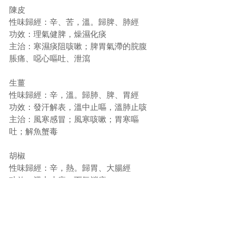
陳皮
性味歸經：辛、苦，溫。歸脾、肺經
功效：理氣健脾，燥濕化痰
主治：寒濕痰阻咳嗽；脾胃氣滯的脘腹
脹痛、噁心嘔吐、泄瀉
生薑
性味歸經：辛，溫。歸肺、脾、胃經
功效：發汗解表，溫中止嘔，溫肺止咳
主治：風寒感冒；風寒咳嗽；胃寒嘔
吐；解魚蟹毒
胡椒
性味歸經：辛，熱。歸胃、大腸經
功效：溫中止痛，下氣消痰
主治：胃寒脘腹冷痛、嘔吐、泄瀉
雖然上述藥材常作調味料用，但煮食用