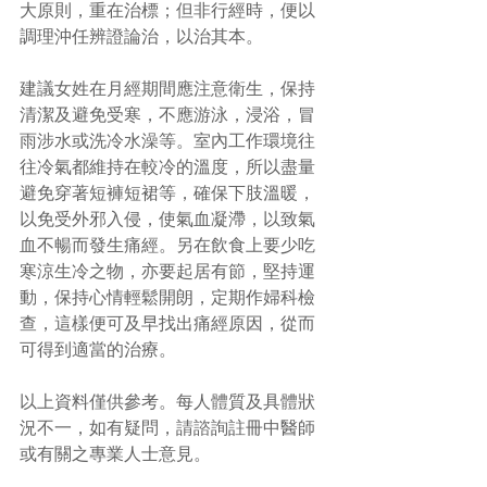
大原則，重在治標；但非行經時，便以
調理沖任辨證論治，以治其本。
建議女姓在月經期間應注意衛生，保持
清潔及避免受寒，不應游泳，浸浴，冒
雨涉水或洗冷水澡等。室內工作環境往
往冷氣都維持在較冷的溫度，所以盡量
避免穿著短褲短裙等，確保下肢溫暖，
以免受外邪入侵，使氣血凝滯，以致氣
血不暢而發生痛經。另在飲食上要少吃
寒涼生冷之物，亦要起居有節，堅持運
動，保持心情輕鬆開朗，定期作婦科檢
查，這樣便可及早找出痛經原因，從而
可得到適當的治療。
以上資料僅供參考。每人體質及具體狀
況不一，如有疑問，請諮詢註冊中醫師
或有關之專業人士意見。