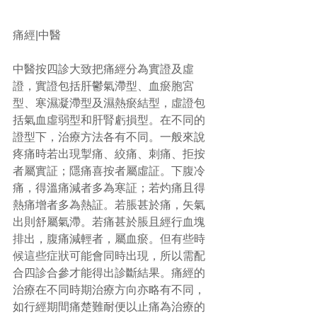
痛經|中醫
中醫按四診大致把痛經分為實證及虛
證，實證包括肝鬱氣滯型、血瘀胞宮
型、寒濕凝滯型及濕熱瘀結型，虛證包
括氣血虛弱型和肝腎虧損型。在不同的
證型下，治療方法各有不同。一般來說
疼痛時若出現掣痛、絞痛、刺痛、拒按
者屬實証；隱痛喜按者屬虛証。下腹冷
痛，得溫痛減者多為寒証；若灼痛且得
熱痛增者多為熱証。若脹甚於痛，矢氣
出則舒屬氣滯。若痛甚於脹且經行血塊
排出，腹痛減輕者，屬血瘀。但有些時
候這些症狀可能會同時出現，所以需配
合四診合參才能得出診斷結果。痛經的
治療在不同時期治療方向亦略有不同，
如行經期間痛楚難耐便以止痛為治療的