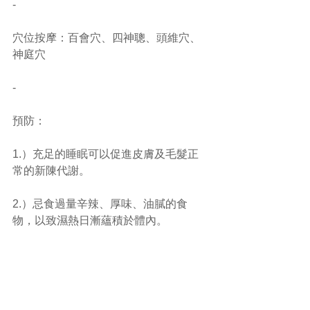
-
穴位按摩：百會穴、四神聰、頭維穴、
神庭穴
-
預防：
1.）充足的睡眠可以促進皮膚及毛髮正
常的新陳代謝。
2.）忌食過量辛辣、厚味、油膩的食
物，以致濕熱日漸蘊積於體內。
3.）時刻保持心情開朗舒暢，令情緒穩
定。
4.）減少電髮、染髮等傷害頭髮的壞習