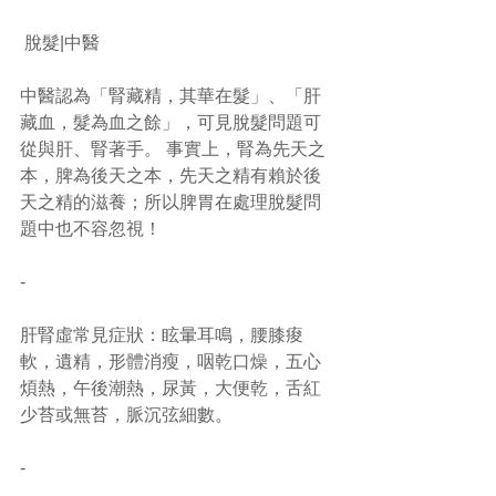
 脫髮|中醫
中醫認為「腎藏精，其華在髮」、「肝
藏血，髮為血之餘」，可見脫髮問題可
從與肝、腎著手。 事實上，腎為先天之
本，脾為後天之本，先天之精有賴於後
天之精的滋養；所以脾胃在處理脫髮問
題中也不容忽視！
-
肝腎虛常見症狀：眩暈耳鳴，腰膝痠
軟，遺精，形體消瘦，咽乾口燥，五心
煩熱，午後潮熱，尿黃，大便乾，舌紅
少苔或無苔，脈沉弦細數。
-