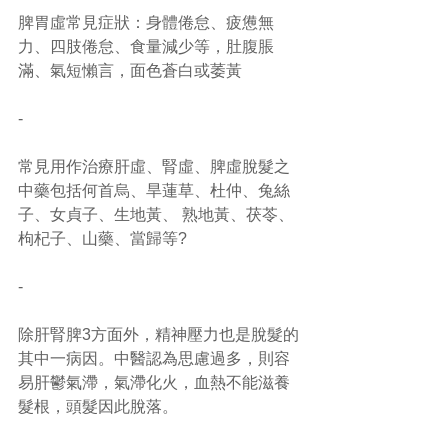
脾胃虛常見症狀：身體倦怠、疲憊無
力、四肢倦怠、食量減少等，肚腹脹
滿、氣短懶言，面色蒼白或萎黃
-
常見用作治療肝虛、腎虛、脾虛脫髮之
中藥包括何首烏、旱蓮草、杜仲、兔絲
子、女貞子、生地黃、 熟地黃、茯苓、
枸杞子、山藥、當歸等?
- 
除肝腎脾3方面外，精神壓力也是脫髮的
其中一病因。中醫認為思慮過多，則容
易肝鬱氣滯，氣滯化火，血熱不能滋養
髮根，頭髮因此脫落。