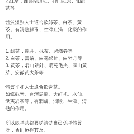
2.紅茶，如雲南滇紅、祁門紅茶、伯爵
茶等
體質溫熱人士適合飲綠茶、白茶、黃
茶。有清熱解毒、生津止渴、化痰的作
用。
1. 綠茶，龍井、抹茶、碧螺春等
2. 白茶，壽眉、白毫銀針、白牡丹等
3. 黃茶，君山銀針、鹿苑毛尖、霍山黃
芽、安徽黃大茶等
體質平和人士適合飲青茶。
如鐵觀音、台灣烏龍、大紅袍、水仙、
武夷岩茶等，有潤膚、潤喉、生津、清
熱的作用。
所以飲咩茶都要睇清楚自己係咩體質
呀，否則適得其反。