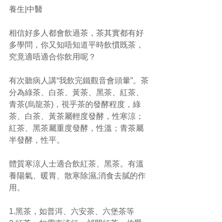
養生|中醫
相信好多人都會飲過茶，茶其實都有好
多學問，你又知唔知道平時飲慣既茶，
究竟適唔適合你飲用呢？
有次聽病人講“我飲完鐵觀音會頭暈”。茶
分為綠茶、白茶、黃茶、黑茶、紅茶、
青茶(烏龍茶)，視乎茶的發酵程度，綠
茶、白茶、黃茶屬輕度發酵，性寒涼；
紅茶、黑茶屬重度發酵，性溫；青茶屬
半發酵，性平。
體質寒涼人士適合飲紅茶、黑茶。有溫
養陽氣、暖胃、散寒除濕,消食去膩的作
用。
1.黑茶，如普洱、六安茶、六堡茶等