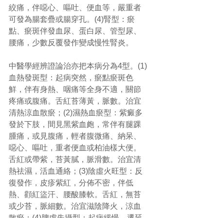
絞痛，伴噁心、嘔吐、便血等，嚴重者
可發為腸套疊或腸穿孔。(4)腎型：瘀
點、瘀斑伴發血尿、蛋白尿、管型尿、
腰痛，少數反覆發作變成慢性腎炎。
中醫學經辨證論治亦把本病分為4型。(1)
血熱發斑型：起病突然，瘀點瘀斑色
鮮，伴有身熱、咽痛等全身不適，關節
疼痛或腹痛。舌紅苔薄黃，脈數。治宜
清熱涼血散瘀；(2)濕熱血瘀型：紫癜多
發於下肢，間見黑紫血皰，常伴有腿踝
腫痛，或見腹痛，輕者腹微痛、納呆、
噁心、嘔吐，重者便血或柏油樣大便。
舌紅或帶紫，苔黃膩，脈滑數。治宜清
熱祛濕，活血通絡；(3)陰虛火旺型：反
復發作，皮疹紫紅，分佈不密，伴低
熱、顴紅盜汗、腰酸膝軟。舌紅，無苔
或少苔，脈細數。治宜滋陰降火，涼血
散瘀；(4)脾虛失攝型：起病緩慢，遷延