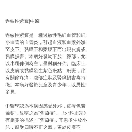
過敏性紫癜|中醫
過敏性紫癜是一種過敏性毛細血管和細
小血管的血管炎，引起血液和血漿外滲
至皮下、黏膜下和漿膜下而出現皮膚或
黏膜損害。本病好發於下肢、臀部，尤
以小腿伸側為主，呈對稱分佈。臨床上
以皮膚或黏膜發生紫色瘀點、瘀斑，伴
有關節疼痛、腹部症狀及腎臟損害為特
徵。本病好發於兒童及青少年，以男性
多見。
中醫學認為本病因感受外邪，皮疹色若
葡萄，故稱之為“葡萄疫”。《外科正宗》
有相關的描述：“葡萄疫，其患多生於小
兒，感受四時不正之氣，鬱於皮膚不