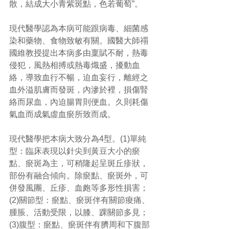
散，結成大小青紫斑點，色若葡萄”。
現代醫學認為本病可能跟病毒、細菌感
染和藥物、食物致敏有關。國醫大師禤
國維教授提出本病多由稟賦不耐，熱毒
侵犯，風熱相搏或熱毒熾盛，擾動血
絡，導致血行不暢，迫血妄行，離經之
血外溢肌膚而發斑，內滲於裡，損傷腎
絡而尿血，內迫腸胃則便血。久則耗傷
氣血而成氣虛血瘀所致而成。
現代醫學把本病大致分為4型。(1)單純
型：臨床表現以針尖到黃豆大小的瘀
點、瘀斑為主，可稍隆起呈斑丘疹狀，
部份有融合傾向。除瘀點、瘀斑外，可
併發風團、丘疹、血皰等多形性損害；
(2)關節型：瘀點、瘀斑伴有關節痠痛、
腫脹、活動受限，以膝、踝關節多見；
(3)腹型：瘀點、瘀斑伴有臍周和下腹部