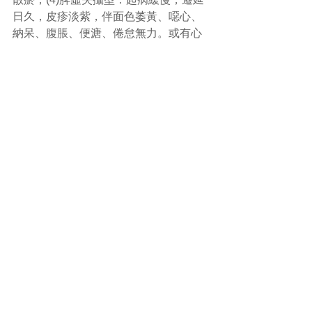
日久，皮疹淡紫，伴面色萎黃、噁心、
納呆、腹脹、便溏、倦怠無力。或有心
悸、頭暈、目眩、面色不華、唇淡。舌
質淡有齒痕，苔白，脈沉細或弱。治宜
健脾益氣，養血攝血。
本病病程長短不一，可持續數月至數
年，病情反覆，纏綿難癒。所以預防調
護都十分重要，急性期盡量臥床休息，
尋找並去除致敏因素，患病期間注意間
斷抬高下肢，避免長時間站立、行走。
#過敏性紫癜
#中醫
(文章照片由互聯網提供)
(譽豐中醫診療中心版權所有, 未經同意, 
不得轉載或翻印)