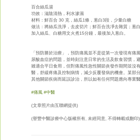
百合絲瓜湯
功效：滋陰清熱，利水滲濕
材料：鮮百合 30 克，絲瓜1條，葱白3段，少量白糖
做法：將絲瓜洗淨，去皮切片；鮮百合洗凈去雜質；葱白
加入絲瓜、白糖用文火煮15分鐘，最後加入葱白。
「預防勝於治療」，預防痛風並不是從第一次發現有痛
尿酸血症的問題，並時刻注意日常的生活及飲食習慣，
雖適合平日食用，但對痛風性急性關節炎發作期間並沒
醫，舒緩疼痛及控制病情，減少反覆發病的機會。某部
其他關節疾病而延誤診治，所以如有任何問題應向專業
#痛風
#中醫
(文章照片由互聯網提供)
(譽豐中醫診療中心版權所有, 未經同意, 不得轉載或翻印)