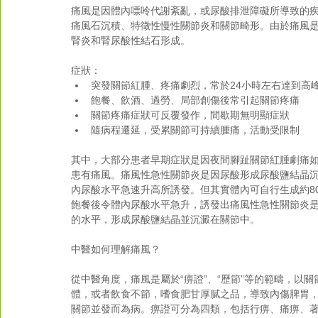
痛風是因體內嘌呤代謝紊亂，或尿酸排泄障礙所導致的
痛風石沉積、特徵性慢性關節炎和關節畸形。由於痛風
腎炎和腎尿酸性結石形成。
症狀： 
突發關節紅腫、疼痛劇烈，常於24小時左右達到高峰
飽餐、飲酒、過勞、局部創傷後常引起關節疼痛  
關節疼痛症狀可反覆發作，間歇期無明顯症狀  
隨病程遷延，受累關節可持續腫痛，活動受限制 
其中，大部分患者早期症狀是因夜間腳趾關節紅腫劇痛
患有痛風。痛風性急性關節炎是因尿酸形成尿酸鹽結晶
內尿酸水平急速升高所誘發。但其實體內可自行生成約8
飽餐後令體內尿酸水平急升，誘發出痛風性急性關節炎
的水平，形成尿酸鹽結晶並沉澱在關節中。
中醫如何理解痛風？
從中醫角度，痛風是屬於“痹證”、“歷節”等的範疇，以
體，或者飲食不節，嗜食肥甘厚膩之品，導致內傷脾胃
關節並發而為病。痹證可分為四類，包括行痹、痛痹、