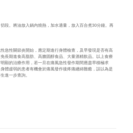
切段。將油放入鍋內燒熱，加水適量，放入百合煮30分鐘。再
風性急性關節炎開始，應定期進行身體檢查，及早發現是否有高
避免長期進食高脂肪、高膽固醇食品、大量酒精飲品。以上食療
有明顯的治療作用，若一旦在痛風急性發作期間應盡早積極求
分身體虛弱的患者有機會於痛風發作後疼痛纏綿難癒，誤以為是
醫生進一步查詢。