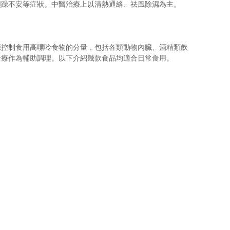
煩躁不安等症狀。中醫治療上以清熱通絡、祛風除濕為主。
應控制食用高嘌呤食物的分量，包括各類動物內臟、酒精類飲
食療作為輔助調理。以下介紹幾款食品均適合日常食用。