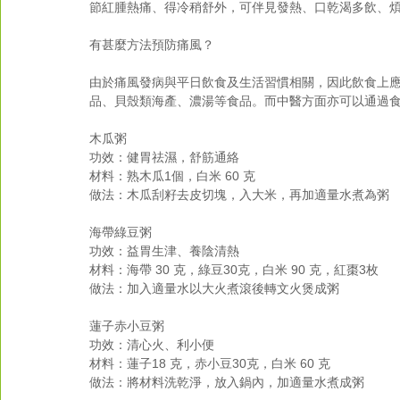
節紅腫熱痛、得冷稍舒外，可伴見發熱、口乾渴多飲、
有甚麼方法預防痛風？
由於痛風發病與平日飲食及生活習慣相關，因此飲食上
品、貝殼類海產、濃湯等食品。而中醫方面亦可以通過
木瓜粥
功效：健胃祛濕，舒筋通絡
材料：熟木瓜1個，白米 60 克
做法：木瓜刮籽去皮切塊，入大米，再加適量水煮為粥
海帶綠豆粥
功效：益胃生津、養陰清熱
材料：海帶 30 克，綠豆30克，白米 90 克，紅棗3枚
做法：加入適量水以大火煮滾後轉文火煲成粥
蓮子赤小豆粥
功效：清心火、利小便
材料：蓮子18 克，赤小豆30克，白米 60 克
做法：將材料洗乾淨，放入鍋內，加適量水煮成粥