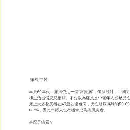
 痛風|中醫
早於60年代，痛風仍是一個“富貴病”，但據統計，中國近
和生活習慣息息相關。不要以為痛風是中老年人或是男性
床上大多數患者在40歲以後發病，男性發病高峰約50-6
6-7%，因此年輕人也有機會成為痛風患者。
甚麼是痛風？