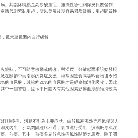
疾病。其臨床特點是高尿酸血症、痛風性急性關節炎反覆發作、
是身體代謝紊亂引起，所以發展後期容易累及腎臟，引起間質性
，數天至數週內自行緩解  
如火燒狀，不可隨意移動或觸碰，對溫度十分敏感而求診始發現
沉澱在關節中而引起的炎症反應，經常因進食高嘌呤食物後令體
0%的血尿酸，其餘約20%的血尿酸才是經食物消化吸收，因此
是其中一個警號，提示平日體內有其他因素影響血尿酸維持較高
關節紅腫疼痛、活動不利為主要症狀。由於風寒濕熱等邪氣侵襲人
，濕濁內生，邪氣閉阻經絡不通，氣血運行受阻，痰濕瘀毒流注
著痹、熱痹。其中，熱痹多見於急性痛風性關節炎患者。除了關