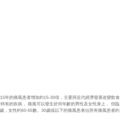
15年的痛風患者增加約15-30倍，主要與近代經濟發展改變飲食
特有的疾病， 痛風可以發生於何年齡的男性及女性身上， 但臨
0歲，女性約60-65數。30歲或以下的痛風患者佔所有痛風患者約