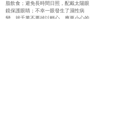
脂飲食；避免長時間日照，配戴太陽眼
鏡保護眼睛；不幸一眼發生了濕性病
變，就千萬不要掉以輕心，應更小心的
保護健眼。
#老年黃斑退化
#中醫
(文章照片由互聯網提供)
(譽豐中醫診療中心版權所有, 未經同意, 
不得轉載或翻印)
Comments