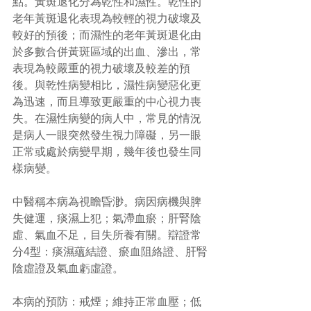
點。黃斑退化分為乾性和濕性。乾性的
老年黃斑退化表現為較輕的視力破壞及
較好的預後；而濕性的老年黃斑退化由
於多數合併黃斑區域的出血、滲出，常
表現為較嚴重的視力破壞及較差的預
後。與乾性病變相比，濕性病變惡化更
為迅速，而且導致更嚴重的中心視力喪
失。在濕性病變的病人中，常見的情況
是病人一眼突然發生視力障礙，另一眼
正常或處於病變早期，幾年後也發生同
樣病變。
中醫稱本病為視瞻昏渺。病因病機與脾
失健運，痰濕上犯；氣滯血瘀；肝腎陰
虛、氣血不足，目失所養有關。辯證常
分4型：痰濕蘊結證、瘀血阻絡證、肝腎
陰虛證及氣血虧虛證。
本病的預防：戒煙；維持正常血壓；低